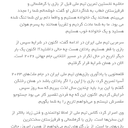
حاشیه نخستین تمرین تیم ملی قبل از بازی با کره‌شمالی و
قرقیزستان خطاب به شاگردانش او گفت: خوشحالم شما را مجدد
می‌بینم. همانند یک خانواده هستیم و واقعاً دلم برای شما تنگ شده
می بود. ما به شما عادت کردیم و تقریباً همانند به پسرم هوتن
هستید و یک خانواده خوب هستیم.
سرمربی تیم ملی ایران در ادامه گفت: اکنون در شرایط سپس از
بازی با قطر هستیم. یادتان هست چه حالی داشتید؟! اکنون یک بار
دیگر تاریخ در حال تکرار در مسیر انتخابی جام جهانی ۲۰۲۶ است.
الان در همان شرایط قرار گرفتیم.
قلعه‌نویی با یادآوری بازی‌های تیم ملی ایران در جام ملت‌های ۲۰۲۳
آسیا تصریح کرد: بازی با ژاپن را اگر یادتان باشد در همان رختکن
گفتم با این برد باید چندین سال لذت ببریم که سه روز سپس
خرابش کردیم. اکنون این که چه فردی تقصیر کار می بود جستوجو
مقصرش نیستم و می‌خواهم تاریخ را به شما بگویم.
وی اصرار کرد: کلاس تیم ملی از لحاظ توانمندی و فنی زیاد بالاتر از
این سخن‌ها است. بازی با کره‌شمالی و قرقیزستان سخت‌ترین
بازی‌های ما است. از بزرگترهای تیم می‌خواهم از همین امروز، حالت