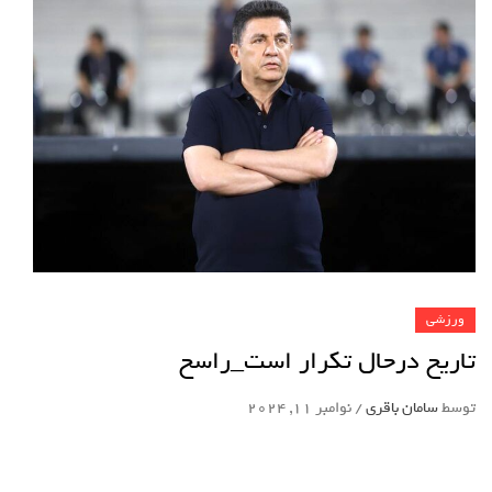
ورزشی
تاریخ درحال تکرار است_راسخ
توسط
سامان باقری
/
نوامبر 11, 2024