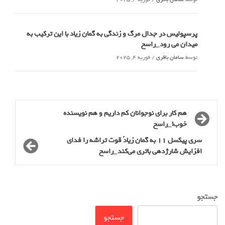
پرسپولیس در جدال مرگ و زندگی به گمان زیاد با این ترکیب به
میدان می رود_راسخ
توسط
سامان باقری
/
فوریه 4, 2025
هم کار برای نوجوانان کم داریم و هم نویسنده
خوب!_راسخ
سری پیکسل 11 به گمان زیادً قوت تراشه را فدای
افزایش شارژدهی باتری می‌کند_راسخ
جستجو
جستجو