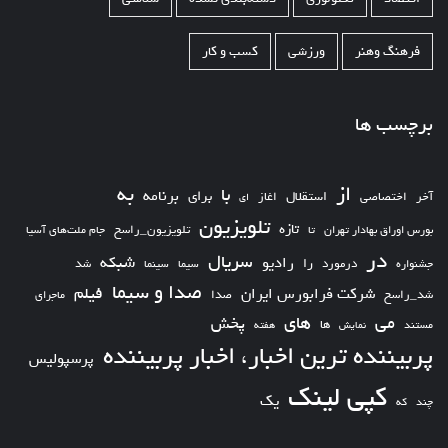
فرهنگ وهنر
ورزشی
کسب و کار
برچسب ها
از
به
با
برای
برنامه
استقلال
آخر
اختصاصی
اغاز
ای
تلویزیون
تازه
تلویزیون_راسخ
بورس اوراق بهادار تهران
تا
جام ملت‌های آسیا
در
سریال
شبکه
رادیو
را
درمورد
سیما
شد
جشنواره
سینما
صدا و سیما
فیلم
شرکت فرابورس ایران
شد_راسخ
صدا
ماجرای
های
می
پخش
ها
مستند
نمایش
هفته
پربیننده ترین اخبار، اخبار پربیننده
پرسپولیس
کپی لینک
یک
چند
که