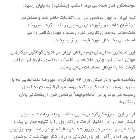
مونته‌نگرو اغاز شده می بود، امشب (یکشنبه) به پایان ‌رسید.
تیم ایران با چهار بوکسور در این اتفاقات حاضر شد و عملکردی
درخشان داشت و رکوردهای بی‌نظیری را ثبت کرد. امیررضا
ملک‌خطابی به مدال تاریخی نقره رسید و مهدی کاظمی و امیر
اسماعیلی به مدال مورد قیمت‌ برنز رسیدند.
این نخستین مدال‌های تیم جوانان ایران در ادوار گوناگون پیکارهای
جهانی است. این چنین ملک‌خطابی نخستین بوکسور تاریخ ایران لقب
گرفت که به فینال مسابقات جهانی ‌رسید.
یکشنبه شب و در فینال وزن ۹۲ کیلوگرم، امیررضا ملک‌خطابی که با
برتری روبه رو نمایندگان ترکیه، روسیه و قرقیزستان به فینال
رسیده می بود، برابر “ماماسولیف” بوکسور قوی ازبکستانی بالای
رینگ رفت.
او در این مبارزه کارکرد بی‌نظیری داشت و با ضربات دست جلو
ابتکار عمل را در اختیار گرفت و راند اول را با نتیجه چهار بر یک و
راند دوم را سه بر دو پیروز شد. در حالیکه او در راند سوم نیز برتر
می بود اما در آخر رای باورنکردنی داوران کنار جهت شد تا بوکسور