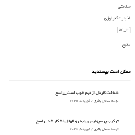
سلامتی
اخبار تکنولوژی
[ad_2]
منبع
ممکن است بپسندید
شناخت کارتال از تیم خوب است_راسخ
توسط
سامان باقری
/
فوریه 5, 2025
ترکیب پرسپولیس روبه رو الهلال اشکار شد_راسخ
توسط
سامان باقری
/
فوریه 5, 2025