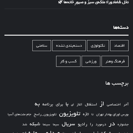
نخل شامادورا؛ ملکه‌ی سبز و صبورِ خانه‌ها 🌿
دسته‌ها
اقتصاد
تکنولوژی
دسته‌بندی نشده
سلامتی
فرهنگ وهنر
ورزشی
کسب و کار
برچسب ها
از
به
با
برای
برنامه
استقلال
آخر
اختصاصی
اغاز
ای
تلویزیون
تازه
تلویزیون_راسخ
بورس اوراق بهادار تهران
تا
جام ملت‌های آسیا
در
سریال
شبکه
رادیو
را
درمورد
سیما
شد
جشنواره
سینما
صدا و سیما