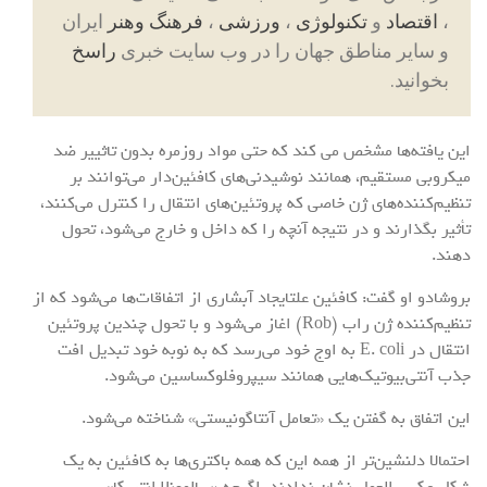
،
اقتصاد
و
تکنولوژی
،
ورزشی
،
فرهنگ وهنر
ایران
و سایر مناطق جهان را در وب سایت خبری
راسخ
بخوانید.
این یافته‌ها مشخص می کند که حتی مواد روزمره بدون تاثییر ضد
میکروبی مستقیم، همانند نوشیدنی‌های کافئین‌دار می‌توانند بر
تنظیم‌کننده‌های ژن خاصی که پروتئین‌های انتقال را کنترل می‌کنند،
تأثیر بگذارند و در نتیجه آنچه را که داخل و خارج می‌شود، تحول
دهند.
بروشادو او گفت: کافئین علتایجاد آبشاری از اتفاقات‌ها می‌شود که از
تنظیم‌کننده ژن راب (Rob) اغاز می‌شود و با تحول چندین پروتئین
انتقال در E. coli به اوج خود می‌رسد که به نوبه خود تبدیل افت
جذب آنتی‌بیوتیک‌هایی همانند سیپروفلوکساسین می‌شود.
این اتفاق به گفتن یک «تعامل آنتاگونیستی» شناخته می‌شود.
احتمالا دلنشین‌تر از همه این که همه باکتری‌ها به کافئین به یک
شکل عکس العمل نشان ندادند. اگرچه «سالمونلا انتریکا»