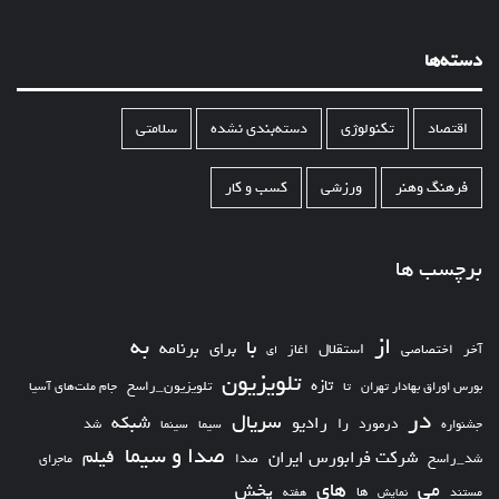
دسته‌ها
اقتصاد
تکنولوژی
دسته‌بندی نشده
سلامتی
فرهنگ وهنر
ورزشی
کسب و کار
برچسب ها
از
به
با
برای
برنامه
استقلال
آخر
اختصاصی
اغاز
ای
تلویزیون
تازه
تلویزیون_راسخ
بورس اوراق بهادار تهران
تا
جام ملت‌های آسیا
در
سریال
شبکه
رادیو
را
درمورد
سیما
شد
جشنواره
سینما
صدا و سیما
فیلم
شرکت فرابورس ایران
شد_راسخ
صدا
ماجرای
های
می
پخش
ها
مستند
نمایش
هفته