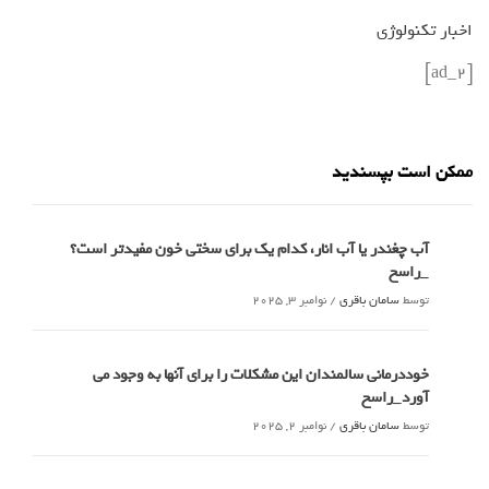
اخبار تکنولوژی
[ad_2]
ممکن است بپسندید
آب چغندر یا آب انار، کدام‌ یک برای سختی خون مفیدتر است؟
_راسخ
توسط
سامان باقری
/
نوامبر 3, 2025
خوددرمانی سالمندان این مشکلات را برای آنها به وجود می
آورد_راسخ
توسط
سامان باقری
/
نوامبر 2, 2025