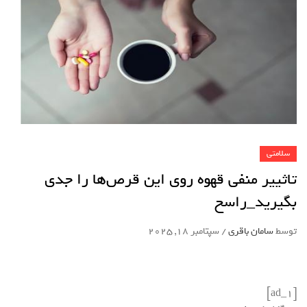
سلامتی
تاثییر منفی قهوه روی این قرص‌ها را جدی
بگیرید_راسخ
توسط
سامان باقری
/
سپتامبر 18, 2025
[ad_1]