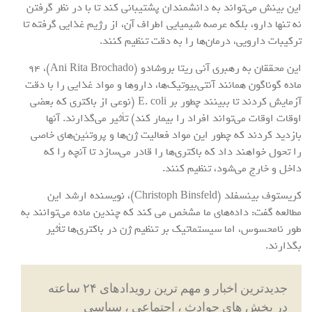
این بینش می‌تواند به دانشمندان پشتیبانی کند تا با در نظر گرفتن
نه تنها دارو، بلکه عرصه شیمیایی اطراف آن، از رژیم غذایی گرفته تا
ترکیبات دارویی، درمان‌ها را به دقت تنظیم کنند.
این محققان به رهبری آنی ریتا بروشادو (Ani Rita Brochado)، ۹۴
ماده گوناگون همانند آنتی‌بیوتیک‌ها، دارو‌ها و مواد غذایی را با دقت
آزمایش کردند تا ببینند چطور بر E. coli (نوعی از باکتری که بعضی
اوقات اوقات می‌تواند افراد را بیمار کند) تأثیر می‌گذارند. آنها
بازدید کردند که چطور این مواد فعالیت ژن‌ها و پروتئین‌های خاصی
را تحول خواهند داد که باکتری‌ها را قادر می‌سازد تا آنچه را که
داخل و خارج می‌شود، تنظیم کنند.
کریستوف بینسفلد (Christoph Binsfeld)، نویسنده ارشد این
مطالعه گفت: داده‌های ما مشخص می کند که چندین ماده می‌توانند به
طور نامحسوس، اما سیستماتیک بر تنظیم ژن در باکتری‌ها تأثیر
بگذارند.
جدیدترین اخبار و مهم ترین رویدادهای ۲۴ ساعته
در بخش های حوادث ، اجتماعی ، سیاسی