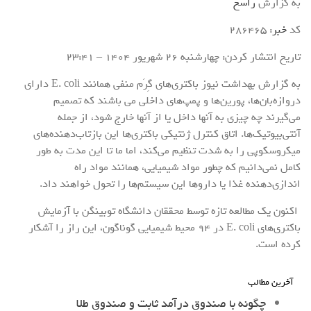
به گزارش
راسخ
کد
خبر
: 286465
تاریخ انتشار کردن: چهارشنبه 26 شهريور 1404 – 23:41
به گزارش بهداشت نیوز باکتری‌های گِرَم منفی همانند E. coli دارای
دروازه‌بان‌ها، پورین‌ها و پمپ‌های داخلی می باشند که تصمیم
می‌گیرند چه چیزی به آنها داخل یا از آنها خارج شود، از جمله
آنتی‌بیوتیک‌ها. اتاق کنترل ژنتیکی باکتری‌ها این بازتاب‌دهنده‌های
میکروسکوپی را به شدت تنظیم می‌کند، اما ما تا این مدت به طور
کامل نمی‌دانیم که چطور مواد شیمیایی، همانند مواد راه
اندازی‌دهنده غذا یا دارو‌ها این سیستم‌ها را تحول خواهند داد.
اکنون یک مطالعه تازه توسط محققان دانشگاه توبینگن با آزمایش
باکتری‌های E. coli در ۹۴ محیط شیمیایی گوناگون، این راز را آشکار
کرده است.
آخرین مطالب
چگونه با صندوق درآمد ثابت و صندوق طلا