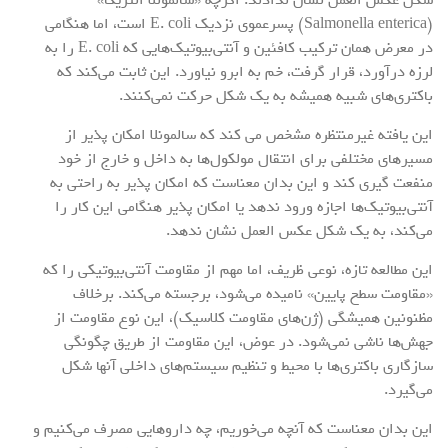
(Salmonella enterica) پسرعموی نزدیک E. coli است، اما هنگامی
در معرض همان ترکیب کافئین و آنتی‌بیوتیک‌هایی که E. coli را به
لرزه درآورد، قرار گرفت، خم به ابرو نیاورد. این ثابت می‌کند که
باکتری‌های شبیه همیشه به یک شکل حرکت نمی‌کنند.
این یافته غیرمنتظره مشخص می کند که سالمونلا امکان پذیر از
مسیر‌های مختلفی برای انتقال مولکول‌ها به داخل و خارج از خود
منفعت گیری کند و این بدان معناست که امکان پذیر به راحتی به
آنتی‌بیوتیک‌ها اجازه ورود ندهد یا امکان پذیر هنگامی این کار را
می‌کند، به یک شکل عکس العمل نشان ندهد.
این مطالعه تازه، نوعی ظریف، اما مهم از مقاومت آنتی‌بیوتیکی را که
«مقاومت سطح پایین» نامیده می‌شود، برجسته می‌کند. برخلاف
مظنونین همیشگی (ژن‌های مقاومت کلاسیک)، این نوع مقاومت از
جهش‌ها ناشی نمی‌شود. در عوض، این مقاومت از طریق چگونگی
سازگاری باکتری‌ها با محیط و تنظیم سیستم‌های داخلی آنها شکل
می‌گیرد.
این بدان معناست که آنچه می‌خوریم، چه دارو‌هایی مصرف می‌کنیم و