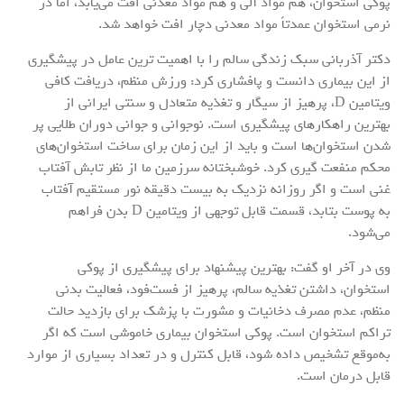
پوکی استخوان، هم مواد آلی و هم مواد معدنی افت می‌یابد، اما در
نرمی استخوان عمدتاً مواد معدنی دچار افت خواهد شد.
دکتر آذربانی سبک زندگی سالم را با اهمیت ترین عامل در پیشگیری
از این بیماری دانست و پافشاری کرد: ورزش منظم، دریافت کافی
ویتامین D، پرهیز از سیگار و تغذیه متعادل و سنتی ایرانی از
بهترین راهکارهای پیشگیری است. نوجوانی و جوانی دوران طلایی پر
شدن استخوان‌ها است و باید از این زمان برای ساخت استخوان‌های
محکم منفعت گیری کرد. خوشبختانه سرزمین ما از نظر تابش آفتاب
غنی است و اگر روزانه نزدیک به بیست دقیقه نور مستقیم آفتاب
به پوست بتابد، قسمت قابل توجهی از ویتامین D بدن فراهم
می‌شود.
وی در آخر او گفت: بهترین پیشنهاد برای پیشگیری از پوکی
استخوان، داشتن تغذیه سالم، پرهیز از فست‌فود، فعالیت بدنی
منظم، عدم مصرف دخانیات و مشورت با پزشک برای بازدید حالت
تراکم استخوان است. پوکی استخوان بیماری خاموشی است که اگر
به‌موقع تشخیص داده شود، قابل کنترل و در تعداد بسیاری از موارد
قابل درمان است.