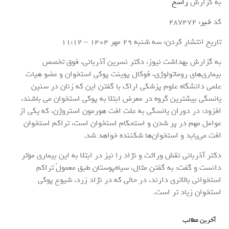
به گزارش
راسخ
کد
خبر
: 287472
تاریخ انتشار کردن: سه شنبه 29 مهر 1404 – 11:12
به گزارش بهداشت نیوز، دکتر نسرین آذربانی، فوق تخصص
بیماری‌های روماتولوژی، فوکال پوینت پوکی استخوان و عضو هیات
علمی دانشگاه علوم پزشکی اراک با گفتن این که زنان در سنین
یائسگی بیشترین گروه در معرض ابتلا به پوکی استخوان می باشند،
افزود: در دوران یائسگی به علت افت هورمون استروژن، که یکی از
عوامل مهم در پر شدن و استحکام استخوان است، تراکم استخوان
افت می‌یابد و استخوان‌ها شکننده خواهد شد.
دکتر آذربانی نقش وراثت و نژاد را نیز در ابتلا به این بیماری مؤثر
دانست و گفت: به گفتن مثال، سیاه‌پوستان طبق معمولً تراکم
استخوانی بالاتری دارند، در حالی که در نژاد زرد، شیوع پوکی
استخوان زیاد تر است.
آخرین مطالب