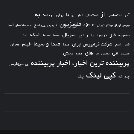
از
به
با
برای
برنامه
استقلال
آخر
اختصاصی
اغاز
ای
تلویزیون
تازه
تلویزیون_راسخ
بورس اوراق بهادار تهران
تا
جام ملت‌های آسیا
در
سریال
شبکه
رادیو
را
درمورد
سیما
شد
جشنواره
سینما
صدا و سیما
فیلم
شرکت فرابورس ایران
شد_راسخ
صدا
ماجرای
های
می
پخش
ها
مستند
نمایش
هفته
پربیننده ترین اخبار، اخبار پربیننده
پرسپولیس
کپی لینک
یک
چند
که