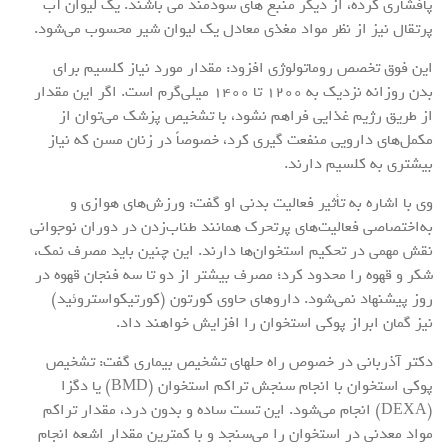
پافشاری کرده، از دیگر منبع های سودمند می باشند. یک لیوان آب
پرتقال نیز از نظر مواد مغذی معادل یک لیوان شیر محسوب می‌شود.
این فوق تخصص روماتولوژی افزود: مقدار مورد نیاز کلسیم برای
بدن روزانه نزدیک به ۱۲۰۰ تا ۱۴۰۰ میلی‌گرم است. اگر این مقدار
از طریق رژیم غذایی فراهم نشود، با تشخیص پزشک می‌توان از
مکمل‌های دارویی منفعت گیری کرد، خصوصاً در زنان مسن که نیاز
بیشتری به کلسیم دارند.
وی با اشاره به تأثیر فعالیت بدنی او گفت: ورزش‌های هوازی و
به‌اختصاصی فعالیت‌های پرتحرک همانند طناب‌زدن در دوران نوجوانی
نقش مهمی در تحکیم استخوان‌ها دارند. این چنین باید مصرف نمک،
شکر و قهوه را محدود کرد؛ مصرف بیشتر از دو تا سه فنجان قهوه در
روز پیشنهاد نمی‌شود. داروهای حاوی کورتون (کورتیکواستروئید)
نیز گمان ابراز پوکی استخوان را افزایش خواهند داد.
دکتر آذربانی در خصوص راه حلهای تشخیص بیماری گفت: تشخیص
پوکی استخوان با انجام سنجش تراکم استخوان (BMD) یا دگزا
(DEXA) انجام می‌شود. این تست ساده و بدون درد، مقدار تراکم
مواد معدنی در استخوان را می‌سنجد و با کمترین مقدار اشعه انجام