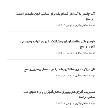
آب چغندر یا آب انار، کدام‌ یک برای سختی خون مفیدتر است؟
_راسخ
توسط
سامان باقری
/
نوامبر 3, 2025
خوددرمانی سالمندان این مشکلات را برای آنها به وجود می
آورد_راسخ
توسط
سامان باقری
/
نوامبر 2, 2025
نان می‌تواند یار سلامتی باشد یا عرصه‌ساز بیماری_راسخ
توسط
سامان باقری
/
نوامبر 2, 2025
مدیریت آلرژی‌های پاییزی دانش‌آموزان با راه حلهای طب
سنتی_راسخ
توسط
سامان باقری
/
نوامبر 1, 2025