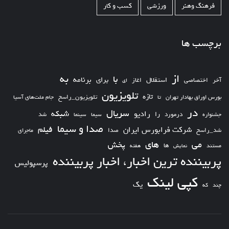
فرهنگ وهنر
ورزشی
کسب و کار
برچسب ها
از
به
با
برای
برنامه
استقلال
آخر
اختصاصی
اغاز
ای
تلویزیون
تازه
تلویزیون_راسخ
بورس اوراق بهادار تهران
تا
جام ملت‌های آسیا
در
سریال
شبکه
رادیو
را
درمورد
سیما
شد
جشنواره
سینما
صدا و سیما
فیلم
شرکت فرابورس ایران
شد_راسخ
صدا
ماجرای
های
می
پخش
ها
مستند
نمایش
هفته
پربیننده ترین اخبار، اخبار پربیننده
پرسپولیس
کپی لینک
یک
چند
که