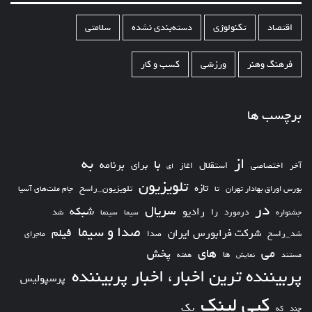
اقتصاد
تکنولوژی
دسته‌بندی نشده
سلامتی
فرهنگ وهنر
ورزشی
کسب و کار
برچسب ها
از
به
با
برای
برنامه
استقلال
آخر
اختصاصی
اغاز
ای
تلویزیون
تازه
تلویزیون_راسخ
بورس اوراق بهادار تهران
تا
جام ملت‌های آسیا
در
سریال
شبکه
رادیو
را
درمورد
سیما
شد
جشنواره
سینما
صدا و سیما
فیلم
شرکت فرابورس ایران
شد_راسخ
صدا
ماجرای
های
می
پخش
ها
مستند
نمایش
هفته
پربیننده ترین اخبار، اخبار پربیننده
پرسپولیس
کپی لینک
یک
چند
که