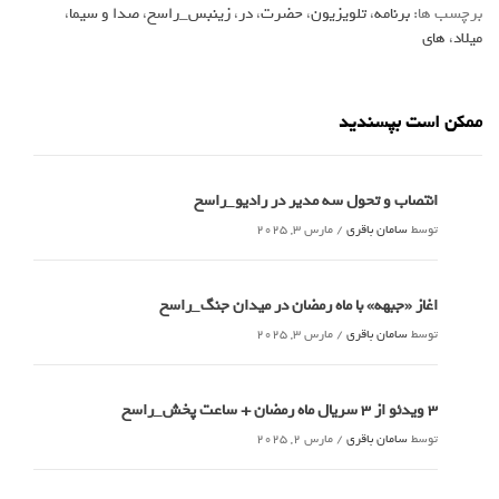
برچسب ها:
برنامه
،
تلویزیون
،
حضرت
،
در
،
زینبس_راسخ
،
صدا و سیما
،
میلاد
،
های
ممکن است بپسندید
انتصاب و تحول سه مدیر در رادیو_راسخ
توسط
سامان باقری
/
مارس 3, 2025
اغاز «جبهه» با ماه رمضان در میدان جنگ_راسخ
توسط
سامان باقری
/
مارس 3, 2025
3 ویدئو از 3 سریال ماه رمضان + ساعت پخش_راسخ
توسط
سامان باقری
/
مارس 2, 2025