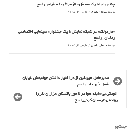
چشم به راه یک «محفل» تازه باشید! + فیلم_راسخ
توسط
سامان باقری
/
مارس 2, 2025
«مارمولک» در شبکه نمایش با یک جشنواره سینمایی اختصاصی
رمضان_راسخ
توسط
سامان باقری
/
مارس 2, 2025
مدیرعامل هیرنفین از در اختیار داشتن جهانبخش تاپایان
فصل خبر داد_راسخ
آلودگی بی‌سابقه هوا در لاهور پاکستان هزاران نفر را
روانه بیمارستان کرد_راسخ
جستجو