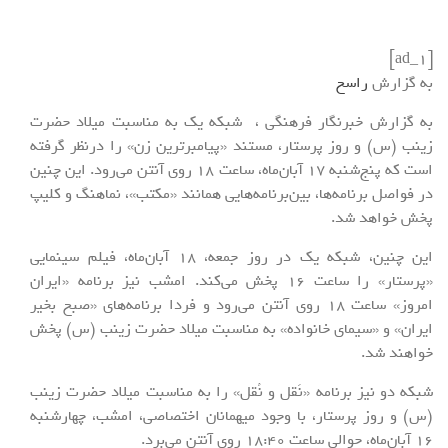
[ad_1]
به گزارش
راسخ
به گزارش خبرنگار فرهنگی ، شبکه یک به مناسبت میلاد حضرت
زینب (س) و روز پرستار، مستند «پیامبرترین زن» را درنظر گرفته
است که پنج‌شنبه 17 آبان‌ماه، ساعت 18 روی آنتن می‌رود. این چنین
در فواصل برنامه‌ها، بین‌برنامه‌هایی همانند «مکتب»، نماهنگ و کلیپ
پخش خواهد شد.
این چنین، شبکه یک در روز جمعه، 18 آبان‌ماه، فیلم سینمایی
«پرستار» را ساعت 16 پخش می‌کند. امشب نیز برنامه «ایران
امروز» ساعت 18 روی آنتن می‌رود و فردا برنامه‌های «صبح بخیر
ایران» و «سیمای خانواده» به مناسبت میلاد حضرت زینب (س) پخش
خواهند شد.
شبکه دو نیز برنامه «نَقل و نُقل» را به مناسبت میلاد حضرت زینب
(س) و روز پرستار، با وجود میهمانان اختصاصی، امشب، چهارشنبه
16 آبان‌ماه، حوالی ساعت 18:40 روی آنتن می‌برد.