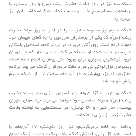
شبکه سه نیز در روز ولادت حضرت زینب (س) و روز پرستار، با
برنامه‌های «سلام صبح بخیر» و «سمت خدا»، به گرامیداشت این روز
می‌پردازد.
شبکه نسیم نیز مجموعه «طنزیم» را در اغاز سالروز میلاد حضرت
زینب (س)، که یکی از پرستاران سرزمین را به گفتن میهمان خود
دعوت کرده است، روی آنتن می‌برد. در این برنامه، اسماعیل باستانی
با پرستار دعوت‌شده او مباحثه می‌کند. این پرستار که در دوران
کرونا کوششهای بسیاری برای بهبود حال بیماران انجام داده است،
ویدئوهای غزل‌خوانی‌اش مورد دقت مردم قرار گرفته می بود. برنامه
«طنزیم» امروز، چهارشنبه 16 آبان‌ماه، ساعت 17 از شبکه نسیم
پخش خواهد شد.
شبکه تهران نیز با گزارش‌هایی در خصوص روز پرستار و تولد حضرت
زینب (س)، همراه مخاطبان خود خواهد می بود. برنامه‌های «تهران
بیست»، «در شهر» و «تا نیایش» در قسمت‌هایی به نوشته ولادت
حضرت زینب (س) پرداخته‌اند.
برنامه «به خانه برمی‌گردیم» نیز روز پنج‌شنبه 17 آبان‌ماه، با
قسمت‌های گل‌آرایی، آموزش کیک، وله تبریک و دعوت از یک مهمان