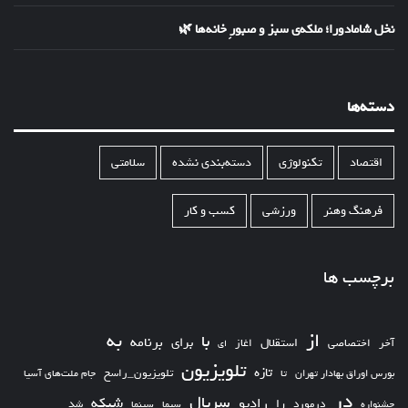
نخل شامادورا؛ ملکه‌ی سبز و صبورِ خانه‌ها 🌿
دسته‌ها
اقتصاد
تکنولوژی
دسته‌بندی نشده
سلامتی
فرهنگ وهنر
ورزشی
کسب و کار
برچسب ها
از
به
با
برای
برنامه
استقلال
آخر
اختصاصی
اغاز
ای
تلویزیون
تازه
تلویزیون_راسخ
بورس اوراق بهادار تهران
تا
جام ملت‌های آسیا
در
سریال
شبکه
رادیو
را
درمورد
سیما
شد
جشنواره
سینما