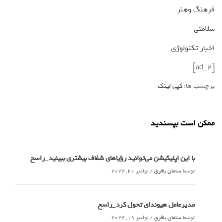
فرهنگ وهنر
سلامتی
اخبار تکنولوژی
[ad_2]
برچسب ها:
کپی لینک
ممکن است بپسندید
با این اپلیکیشن می‌توانید رؤیاهای شفاف بیشتری ببینید_راسخ
توسط
سامان باقری
/
نوامبر 20, 2024
مدیرعامل هیوندای تحول کرد_راسخ
توسط
سامان باقری
/
نوامبر 19, 2024