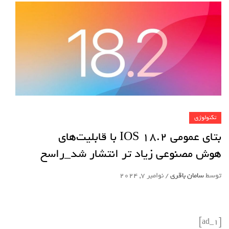
تکنولوژی
بتای عمومی IOS 18.2 با قابلیت‌های
هوش مصنوعی زیاد تر انتشار شد_راسخ
توسط
سامان باقری
/
نوامبر 7, 2024
[ad_1]