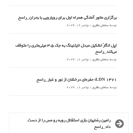
برگزاری مانور آمادگی همراه اول برای رویارویی با بحران_راسخ
توسط
سامان باقری
/
نوامبر 19, 2024
اپل انگارً تشکیل مبدل لایتنینگ به جک ۳.۵ میلی‌متری را متوقف
می‌کند_راسخ
توسط
سامان باقری
/
نوامبر 18, 2024
LDN 1471؛ حفره‌ای درخشان از نور و غبار_راسخ
توسط
سامان باقری
/
نوامبر 18, 2024
رامین رضاییان بازی استقلال روبه رو مس را از دست
داد_راسخ