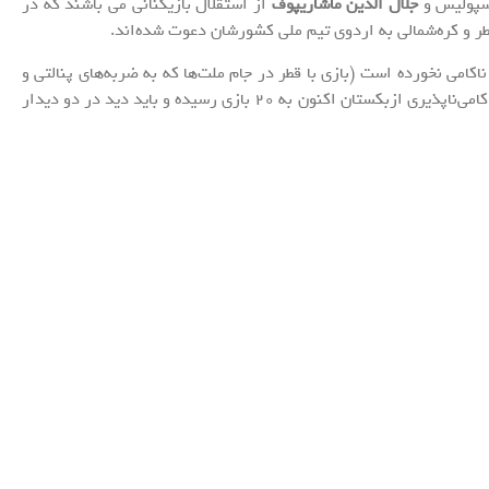
سپولیس و
جلال الدین ماشاریپوف
از استقلال بازیکنانی می باشند که در
ر و کره‌شمالی به اردوی تیم ملی کشورشان دعوت شده‌اند.
چ مسابقه‌ای ناکامی نخورده است (بازی با قطر در جام ملت‌ها که به ضربه‌های پنالتی و
ناکامی ازبک‌ها انجامید مساوی محسوب می‌شود). روال ناکامی‌ناپذیری ازبکستان اکنون به ۲۰ بازی رسیده و باید دید در دو دیدار