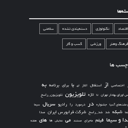
ته‌ها
قتصاد
تکنولوژی
دسته‌بندی نشده
سلامتی
رهنگ وهنر
ورزشی
کسب و کار
چسب ها
از
به
با
برای
برنامه
استقلال
اختصاصی
اغاز
ای
تلویزیون
تازه
تلویزیون_راسخ
س اوراق بهادار تهران
تا
در
سریال
رادیو
را
درمورد
سیما
 ملت‌های آسیا
جشنواره
شبکه
شرکت فرابورس ایران
شد_راسخ
شد
صدا
ما
ا و سیما
های
می
فیلم
ها
ماجرای
مستند
نمایش
هفته