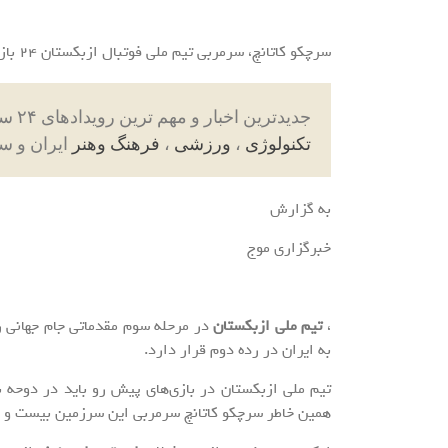
سرچکو کاتانچ، سرمربی تیم ملی فوتبال ازبکستان ۲۴ بازیکن به اردوی تیم دعوت شدند.
جدیدترین اخبار و مهم ترین رویدادهای ۲۴ ساعته در بخش های حوادث ، اجتماعی ، سیاسی ،
تکنولوژی
،
ورزشی
،
فرهنگ وهنر
ایران و س
به گزارش
خبرگزاری موج
​،
تیم ملی ازبکستان
در مرحله سوم مقدماتی جام جهانی ر
به ایران در رده دوم قرار دارد.
تیم ملی ازبکستان در بازی‌های پیش رو باید در دوحه ب
همین خاطر سرچکو کاتانچ سرمربی این سرزمین بیست و چه