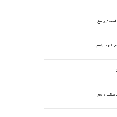
تر است؟_راسخ
 می آورد_راسخ
طب سنتی_راسخ