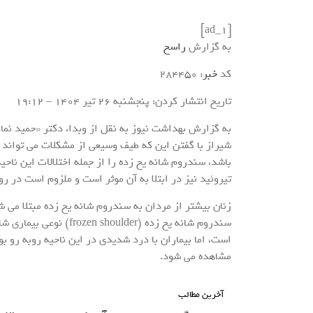
[ad_1]
به گزارش
راسخ
کد
خبر
: 284450
تاریخ انتشار کردن: پنجشنبه 26 تير 1404 – 19:12
به گزارش بهداشت نیوز به نقل از وبدا، دکتر «حمید ن
شیراز با گفتن این که طیف وسیعی از مشکلات می تواند د
باشد، سندروم شانه یخ زده را از جمله اختلالات این ناح
تیروئید نیز در ابتلا به آن موثر است و ملزوم است در 
زنان بیشتر از مردان به سندروم شانه یخ زده مبتلا می
سندروم شانه یخ زده (er
است، اما بیماران با درد شدیدی در این ناحیه روبه رو بود
مشاهده می شود.
آخرین مطالب