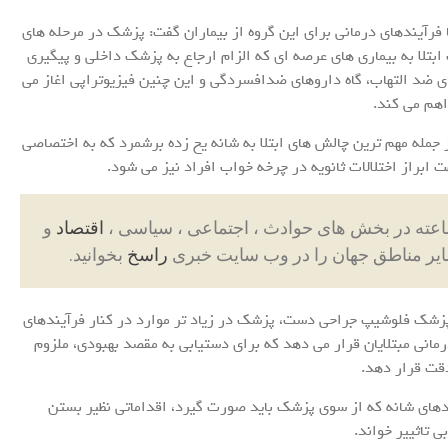
فرآیندهای درمانی برای این گروه از بیماران گفت: پزشک در مرحله های
تلا به بیماری های عرصه ای که الزام ارجاع به پزشک داخلی و پیگیری
ای ضد التهاب، گاه داروهای ضدافسردگی و این چنین فیزیوتراپی اغاز می
اهم می کند.
ز جمله مهم ترین چالش های ابتلا به شانه یخ زده برشمرد که به اختصاصی
براز اختلالات ثانویه در چرخه خواب افراد نیز می شود.
اقتصاد
و
ایر مناطق جهان را در وب سایت خبری
راسخ
بخوانید.
زشک فلوشیپ جراحی دست، پزشک در زیاد تر موارد در کنار فرآیندهای
رمانی مبتلایان قرار می دهد که برای دستیابی به مقصد بهبودی، ملزوم
دقت قرار دهد.
دهای شانه که از سوی پزشک باید صورت گیرد، اقداماتی نظیر بستن
 تاثییر خواند.