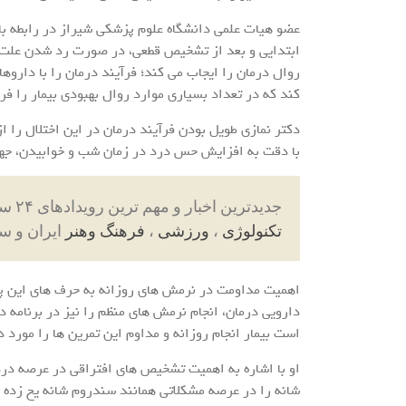
عضو هیات علمی دانشگاه علوم پزشکی شیراز در رابطه با 
ابتدایی و بعد از تشخیص قطعی، در صورت رد شدن علت اب
روال درمان را ایجاب می کند؛ فرآیند درمان را با داروه
کند که در تعداد بسیاری موارد روال بهبودی بیمار را فر
دکتر نمازی طویل بودن فرآیند درمان در این اختلال را ا
با دقت به افزایش حس درد در زمان شب و خوابیدن، جهت ا
جدیدترین اخبار و مهم ترین رویدادهای ۲۴ ساعته در بخش های حوادث ، اجتماعی ، سیاسی ،
تکنولوژی
،
ورزشی
،
فرهنگ وهنر
ایران و س
اهمیت مداومت در نرمش های روزانه به حرف های این پ
دارویی درمان، انجام نرمش های منظم را نیز در برنامه د
است بیمار انجام روزانه و مداوم این تمرین ها را مورد 
او با اشاره به اهمیت تشخیص های افتراقی در عرصه در
شانه را در عرصه مشکلاتی همانند سندروم شانه یخ زده بی