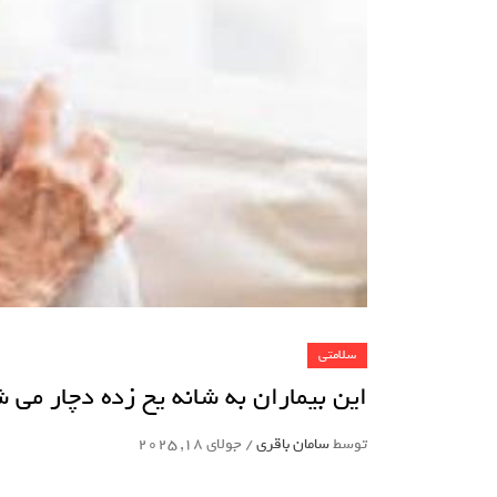
سلامتی
این بیماران به شانه یخ زده دچار می
توسط
سامان باقری
/
جولای 18, 2025