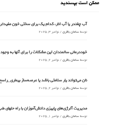
ممکن است بپسندید
آب چغندر یا آب انار، کدام‌ یک برای سختی خون مفید
توسط
سامان باقری
/
نوامبر 3, 2025
خوددرمانی سالمندان این مشکلات را برای آنها به وجود
توسط
سامان باقری
/
نوامبر 2, 2025
نان می‌تواند یار سلامتی باشد یا عرصه‌ساز بیماری_راسخ
توسط
سامان باقری
/
نوامبر 2, 2025
مدیریت آلرژی‌های پاییزی دانش‌آموزان با راه حلهای 
توسط
سامان باقری
/
نوامبر 1, 2025