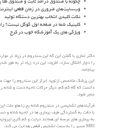
چگونه با صندوق درآمد ثابت و صندوق طلا پ
وب‌سایت‌های ضروری در زمان قطعی اینترنت 
نکات کلیدی انتخاب بهترین دستگاه تولید
کلینیک شما در صفحه اول گوگل نیست؟ را
ویژگی های یک آموزشگاه خوب در کرج
دکتر نمازی با گفتن این که این سندروم در زیاد تر موار
را دچار اختلال سازد، افزود: این درد زیاد تر به طور شدید
بینجامد.
این پزشک متخصص ارتوپد ابراز این سندروم را جهت مح
دانست که گاه کم کم، دیگر حرکات ناحیه دست و شانه را 
منجر شود.
فرآیندهای تشخیصی در سندروم شانه یخ زدهاو علت این 
با دقت به گستردگی طیف بیماری ها در ناحیه شانه و دست، 
به بیماری های عرصه ای همانند دیابت و کم کاری تیروئی
MRI مسیر را به سمت تشخیص قطعی هدایت می کند.