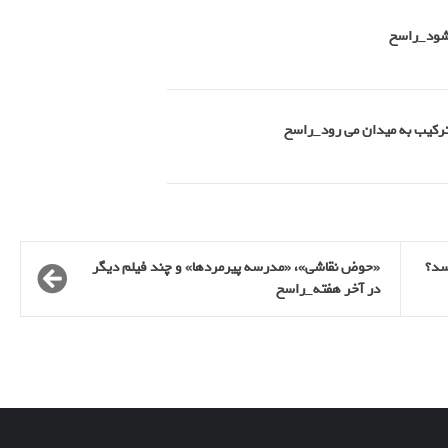
 شود_راسخ
 ترکیب به میدان می رود_راسخ
رسد؟
«حوض نقاشی»، «مدرسه پیرمردها» و چند فیلم دیگر
در آخر هفته_راسخ