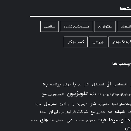
ته‌ها
قتصاد
تکنولوژی
دسته‌بندی نشده
سلامتی
رهنگ وهنر
ورزشی
کسب و کار
چسب ها
از
به
با
برای
برنامه
استقلال
اختصاصی
اغاز
ای
تلویزیون
تازه
تلویزیون_راسخ
س اوراق بهادار تهران
تا
در
سریال
رادیو
را
درمورد
سیما
 ملت‌های آسیا
جشنواره
شبکه
شرکت فرابورس ایران
شد_راسخ
شد
صدا
ما
ا و سیما
های
می
فیلم
ها
ماجرای
مستند
نمایش
هفته
ش