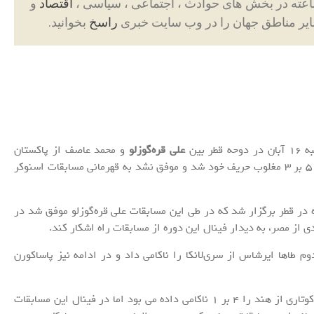
اقتصاد
و
ایر مناطق جهان را در وب سایت خبری
راسخ
بخوانید.
 بین
علی قره‌گوزلو
و محمد عاصف از پاکستان
برگزار شد که در دیداری نزدیک نماینده ایران با نتیجه ۵ بر ۳ مغلوب حریف خود شد و موفق نشد به قهرمانی مسابقات اسنوکر
ر فردی قهرمانی جهان ۱۲ تا ۱۶ آبان ماه در قطر برگزار شد که در طی این مسابقات علی قره‌گوزلو موفق شد در
م طاها ایرشاس از سری‌لانکا را ناکامی داد و در ادامه نیز پاساکورن
ملی پوش اسنوکر ایران در یک‌چهارم نهایی نیز سووراو کوتاری از هند را ۴ بر ۱ ناکامی داده می بود اما در فینال این مسابقات