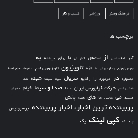
فرهنگ وهنر
ورزشی
کسب و کار
برچسب ها
از
به
با
برای
برنامه
استقلال
آخر
اختصاصی
اغاز
ای
تلویزیون
تازه
تلویزیون_راسخ
بورس اوراق بهادار تهران
تا
جام ملت‌های آسیا
در
سریال
شبکه
رادیو
را
درمورد
سیما
شد
جشنواره
سینما
صدا و سیما
فیلم
شرکت فرابورس ایران
شد_راسخ
صدا
ماجرای
های
می
پخش
ها
مستند
نمایش
هفته
پربیننده ترین اخبار، اخبار پربیننده
پرسپولیس
کپی لینک
یک
چند
که