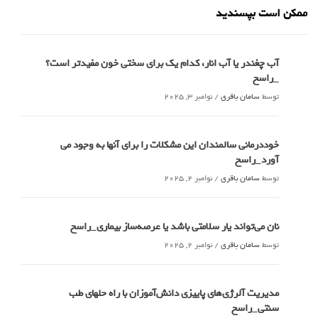
ممکن است بپسندید
آب چغندر یا آب انار، کدام‌ یک برای سختی خون مفیدتر است؟
_راسخ
توسط
سامان باقری
/
نوامبر 3, 2025
خوددرمانی سالمندان این مشکلات را برای آنها به وجود می
آورد_راسخ
توسط
سامان باقری
/
نوامبر 2, 2025
نان می‌تواند یار سلامتی باشد یا عرصه‌ساز بیماری_راسخ
توسط
سامان باقری
/
نوامبر 2, 2025
مدیریت آلرژی‌های پاییزی دانش‌آموزان با راه حلهای طب
سنتی_راسخ