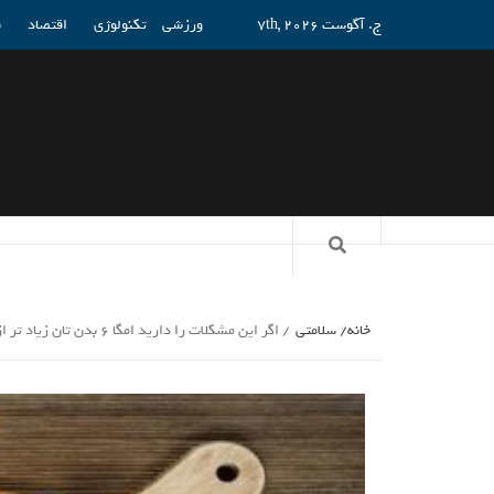
ج. آگوست 7th, 2026
ورزشی
تکنولوژی
اقتصاد
ف
خانه
سلامتی
اگر این مشکلات را دارید امگا 6 بدن تان زیاد تر از امگا3 است_راسخ