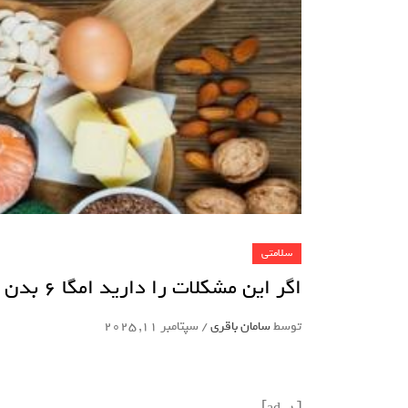
سلامتی
اگر این مشکلات را دارید امگا 6 بدن تان زیاد تر از امگا3 است_راسخ
توسط
سامان باقری
/
سپتامبر 11, 2025