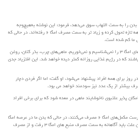
ا با اصرار بر این که عدم اعتدال بین امگا ۳ و امگا ۶، بدن را به سمت التهاب سوق می‌دهد، فرمود: این نوشته به‌هیچ‌وجه
شگفت نیست، چرا که الگوی غذایی مردم جهان در چند دهه تازه تحول کرده و زیاد تر به سمت مصرف امگا ۶ رفته‌اند. در حالی که
وی با اشاره به منبع های غذایی امگا ۳ او گفت: ما منبع های امگا ۳ را نمی‌شناسیم و نمی‌خوریم. ماهی‌های چرب، بذر کتان، روغن
برخی مکمل‌ها از جمله منبع های مهم امگا ۳ می باشند که در رژیم غذایی روزانه کمتر دیده خواهد شد. این افتزیاد جدی
ا با گفتن این که مصرف حداقل یک عدد مکمل امگا ۳ در روز برای همه افراد پیشنهاد می‌شود، او گفت: اما اگر فردی دچار
صرف بیشتر از یک عدد نیز سودمند خواهد می بود.
مکان پذیر علتبوی ناخوشایند ماهی در معده شود که برای برخی افراد
این متخصص تغذیه در آخر اظهار کرد: برخی افراد به نادرست مکمل‌های امگا ۶ مصرف می‌کنند، در حالی که بدن ما در عرصه امگا
۶ هیچ کمبودی ندارد. مشکل مهم، افتامگا ۳ است. به این علت باید آگاهانه به سمت مصرف منبع های امگا ۳ رفت و از مصرف