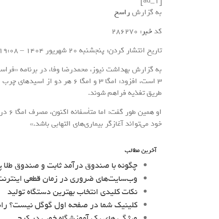
[ad_1]
به گزارش
راسخ
کد
خبر
: 286270
تاریخ انتشار کردن: پنجشنبه 20 شهريور 1404 – 19:08
به گزارش بهداشت نیوز، محمدرضا وفا، در برنامه «فراسو»
۳ است، افزود: امگا ۳ و امگا ۶ ه
طریق تغذیه فراهم شوند.
او هم
خود می‌تواند آغازگر بیماری‌های التهابی باشد.»
آخرین مطالب
چگونه با صندوق درآمد ثابت و صندوق طلا پ
وب‌سایت‌های ضروری در زمان قطعی اینترنت 
نکات کلیدی انتخاب بهترین دستگاه تولید
کلینیک شما در صفحه اول گوگل نیست؟ را
ویژگی های یک آموزشگاه خوب در کرج