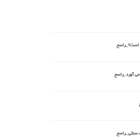
تر است؟_راسخ
 می آورد_راسخ
طب سنتی_راسخ