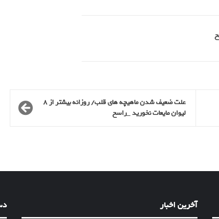
علت ضعیف شدن ماهیچه های قلب/ روزانه بیشتر از ۸
لیوان مایعات نخورید _راسخ
آخرین اخبار
دس