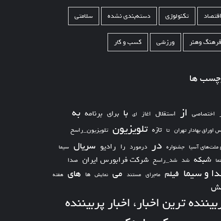
قتصاد
تکنولوژی
دسته‌بندی نشده
سلامتی
رهنگ وهنر
ورزشی
کسب و کار
چسب ها
از
به
با
برای
برنامه
استقلال
اختصاصی
اغاز
ای
تلویزیون
تازه
تلویزیون_راسخ
س اوراق بهادار تهران
تا
در
سریال
رادیو
را
درمورد
سیما
 ملت‌های آسیا
جشنواره
شبکه
شرکت فرابورس ایران
شد_راسخ
شد
صدا
ما
ا و سیما
های
می
فیلم
ها
ماجرای
مستند
نمایش
هفته
ش
بیننده ترین اخبار، اخبار پربیننده