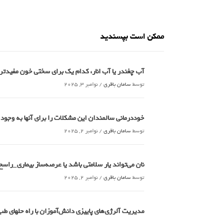
ممکن است بپسندید
آب چغندر یا آب انار، کدام‌ یک برای سختی خون مفید
توسط
سامان باقری
/
نوامبر 3, 2025
خوددرمانی سالمندان این مشکلات را برای آنها به وجود
توسط
سامان باقری
/
نوامبر 2, 2025
نان می‌تواند یار سلامتی باشد یا عرصه‌ساز بیماری_راسخ
توسط
سامان باقری
/
نوامبر 2, 2025
مدیریت آلرژی‌های پاییزی دانش‌آموزان با راه حلهای 