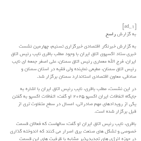
[ad_1]
به گزارش
راسخ
به گزارش خبرنگار اقتصادی خبرگزاری تسنیم، چهارمین نشست
خبری ستاد اکسپوی اتاق ایران با وجود مطلب باقری نایب رئیس اتاق
ایران، فرج الله معماری رئیس اتاق سمنان، علی اصغر جمعه ای نایب
رئیس اتاق سمنان، مطیعی نماینده ولی فقیه در استان سمنان و
صادقی، معاون اقتصادی استاندارد سمنان برگزار شد.
در این نشست، مطلب باقری، نایب رئیس اتاق ایران با اشاره به
جایگاه اتفاقات ایران اکسپو 2025 او گفت: اتفاقات اکسپو به گفتن
یکی از رویدادهای مهم صادراتی، امسال در سطح متفاوت تری از
قبل برگزار شده است.
باقری، نایب رئیس اتاق ایران او گفت: سالهاست که فعالان قسمت
خصوصی و تشکل های صنعت برق اصرار می کنند که اندوخته گذاری
در حوزه انرژی های تجدیدپذیر مشابه با ظرفیت های این قسمت