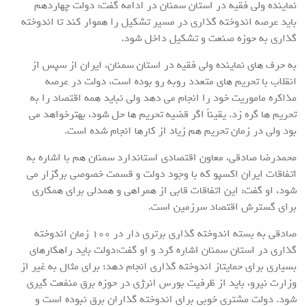
نماینده ولی فقیه در استان سمنان در ادامه گفت: دولت چهاردهم
باید عرصه اندوخته گذاری در مسیر تشکیل را هموار کند تا اندوخته
گذاری به حوزه صنعت و تشکیل داخل شود.
به حرف های نماینده ولی فقیه در استان سمنان، ایران از سپس از
انقلاب با تحریم های متعدد روبه رو بوده است، دولت در عرصه
مذاکره ماموریت خود را انجام می دهد ولی نباید همه اقتصاد را به
تحریم ها گره زد. یقیناً اگر قضیه تحریم ها حل شود، بهترخواهد می
بود ولی در زمان تحریم هم زیاد از کارها انجام شده است.
محمدرضا صادقی، معاون اقتصادی استاندارد سمنان هم با اشاره به
اتفاقات ایران اکسپو که با وجود دولت و قسمت خصوصی برگزار می
شود، او گفت: این اتفاقات قابی از همراهی و همدلی برای همکاری
برای گسترش اقتصاد سرزمین است.
صادقی به بسته اندوخته گذاری برتری دار در 100 زمان اندوخته
گذاری در استان سمنان اشاره کرد و او گفت:دولت باید راهکارهای
بسیاری برای حمایتاز اندوخته گذاری انجام دهد؛ برای مثال به غیر از
وزارت نیرو، باید از ظرفیت بورس انرژی در حوزه برق منفعت گیری
شود. دولت مشتری خوبی برای اندوخته گذاران برق نبوده است و