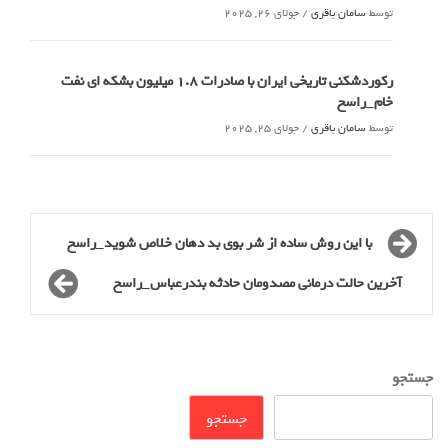
توسط
سامان باقری
/
جولای 26, 2025
رکوردشکنی تاریخی ایران با صادرات 1.8 میلیون بشکه ای نفت
خام_راسخ
توسط
سامان باقری
/
جولای 25, 2025
با این روش ساده از شر بوی بد دهان خلاص شوید_راسخ
آخرین حالت درمانی مصدومان حادثه بندرعباس_راسخ
جستجو
جستجو