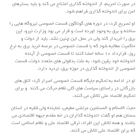
در صورت تحریم، از اندوخته گذاری امتناع می کند و باید بسترهای
امن برای اندوخته گذاری فراهم شود.
او تصریح کرد: در دوره های گوناگون قسمت خصوصی نیروگاه هایی را
ساخته و برق به وجود اورده است و قرار می بود وزارت نیرو، این
برق را خریدار کند ولی در عمل این چنین نشد. باید از دولت و
حاکمیت مطالبه شود که با قسمت خصوصی در عرصه خرید برق به نرخ
روز، قرارداد 10 ساله امضا کنند تا قسمت خصوصی از آینده
اندوخته خود یقین شود. به علت بدقولی های متعدد دولت، قسمت
خصوصی از اندوخته گذاری در حوزه برق، نردید دارد.
او در ادامه به تحکیم جایگاه قسمت خصوصی اصرار کرد: اتاق های
بازرگانی در راستای سیاست های کلی نظام حرکت می کنند و برای
تحکیم اقتصاد ملی تلاش می کنند.
حجت الاسلام و المسلمین مرتضی مطیعی، نماینده ولی فقیه در استان
سمنان هم او گفت: اندوخته گذاران در خط مقدم جبهه اقتصادی می
باشند و همه تلاش این افراد، ترقی اقتصاد ملی و نظام اسلامی است
که برای اقتصاد ملی تلاش می کنند.