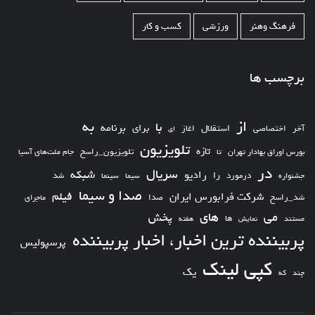
فرهنگ وهنر
ورزشی
کسب و کار
برچسب ها
از
به
با
برای
برنامه
استقلال
آخر
اختصاصی
اغاز
ای
تلویزیون
تازه
تلویزیون_راسخ
بورس اوراق بهادار تهران
تا
جام ملت‌های آسیا
در
سریال
شبکه
رادیو
را
درمورد
سیما
شد
جشنواره
سینما
صدا و سیما
فیلم
شرکت فرابورس ایران
شد_راسخ
صدا
ماجرای
های
می
پخش
ها
مستند
نمایش
هفته
پربیننده ترین اخبار، اخبار پربیننده
پرسپولیس
کپی لینک
یک
چند
که