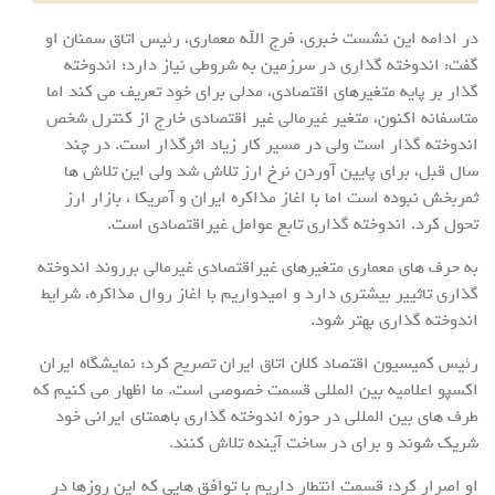
در ادامه این نشست خبری، فرج الله معماری، رئیس اتاق سمنان او
گفت: اندوخته گذاری در سرزمین به شروطی نیاز دارد؛ اندوخته
گذار بر پایه متغیرهای اقتصادی، مدلی برای خود تعریف می کند اما
متاسفانه اکنون، متغیر غیرمالی غیر اقتصادی خارج از کنترل شخص
اندوخته گذار است ولی در مسیر کار زیاد اثرگذار است. در چند
سال قبل، برای پایین آوردن نرخ ارز تلاش شد ولی این تلاش ها
ثمربخش نبوده است اما با اغاز مذاکره ایران و آمریکا ، بازار ارز
تحول کرد. اندوخته گذاری تابع عوامل غیراقتصادی است.
به حرف های معماری متغیرهای غیراقتصادی غیرمالی برروند اندوخته
گذاری تاثییر بیشتری دارد و امیدواریم با اغاز روال مذاکره، شرایط
اندوخته گذاری بهتر شود.
رئیس کمیسیون اقتصاد کلان اتاق ایران تصریح کرد: نمایشگاه ایران
اکسپو اعلامیه بین المللی قسمت خصوصی است. ما اظهار می کنیم که
طرف های بین المللی در حوزه اندوخته گذاری باهمتای ایرانی خود
شریک شوند و برای در ساخت آینده تلاش کنند.
او اصرار کرد: قسمت انتطار داریم با توافق هایی که این روزها در