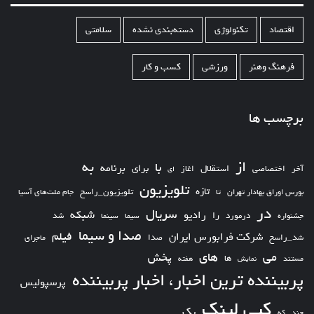
اقتصاد
تکنولوژی
دسته‌بندی نشده
سلامتی
فرهنگ وهنر
ورزشی
کسب و کار
برچسب ها
از
به
با
برای
برنامه
استقلال
آخر
اختصاصی
اغاز
ای
تلویزیون
تازه
تلویزیون_راسخ
بورس اوراق بهادار تهران
تا
جام ملت‌های آسیا
در
سریال
شبکه
رادیو
را
درمورد
سیما
شد
جشنواره
سینما
صدا و سیما
فیلم
شرکت فرابورس ایران
شد_راسخ
صدا
ماجرای
های
می
پخش
ها
مستند
نمایش
هفته
پربیننده ترین اخبار، اخبار پربیننده
پرسپولیس
کپی لینک
یک
چند
که