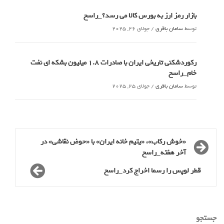
بازار رمز ارز به بورس کالا می رسد؟_راسخ
توسط
سامان باقری
/
جولای 26, 2025
رکوردشکنی تاریخی ایران با صادرات 1.8 میلیون بشکه ای نفت
خام_راسخ
توسط
سامان باقری
/
جولای 25, 2025
«خوش رکاب»، «یتیم خانه ایران» با «حوض نقاشی» در
آخر هفته_راسخ
قطر لوپس را رسما اخراج کرد_راسخ
جستجو