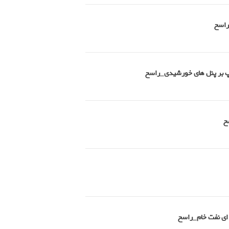
راسخ
امپ بر پنل های خورشیدی_راسخ