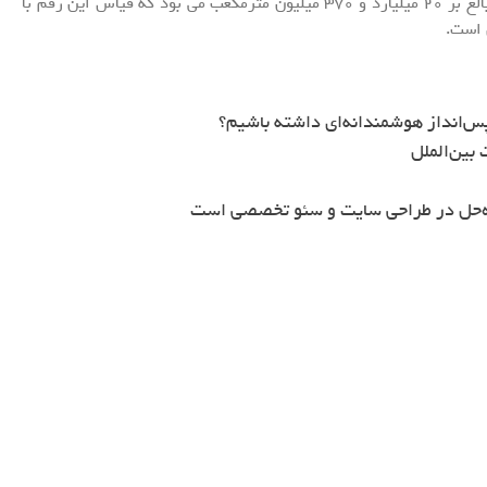
مقدار ذخایر آبی سدها در روز دوازدهم آبان‌ماه 1402 بالغ بر 20 میلیارد و 370 میلیون مترمکعب می بود که قیاس این رقم با
س‌انداز هوشمندانه‌ای داشته باشیم؟
بین‌الملل
ه‌حل در طراحی سایت و سئو تخصصی است