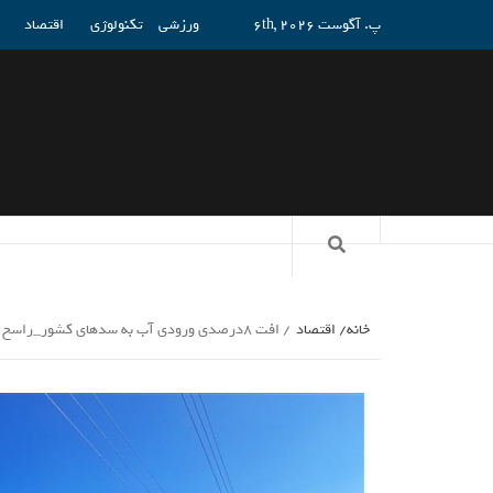
پ. آگوست 6th, 2026
ورزشی
تکنولوژی
اقتصاد
خانه
اقتصاد
افت 8درصدی ورودی آب به سدهای کشور_راسخ