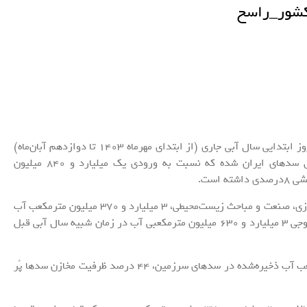
به گزارش خبرنگار اقتصادی خبرگزاری تسنیم، در 42 روز ابتدایی سال آبی جاری (از ابتدای مهرماه 1403 تا دوازدهم آبان‌ماه)
در کل یک میلیارد و 690 میلیون مترمکعب آب داخل سدهای ایران شده که نسبت به ورودی یک میلیارد و 840 میلیون
است.
این چنین در این زمان، به‌منظور فراهم آب شرب، کشاورزی، صنعت و مباحث زیست‌محیطی، 3 میلیارد و 370 میلیون مترمکعب آب
از سدهای سرزمین رهاسازی شده است که نسبت به خروجی 3 میلیارد و 630 میلیون مترمکعبی آب در زمان شبیه سال آبی قبل
در زمان حاضر با وجود 22 میلیارد و 890 میلیون مترمکعب آب ذخیره‌شده در سدهای سرزمین، 44 درصد ظرفیت مخازن سدها پُر