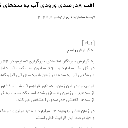
افت 8درصدی ورودی آب به سدهای کشور_راسخ
توسط
سامان باقری
/
نوامبر 4, 2024
[ad_1]
به گزارش
راسخ
مترمکعبی آب به سدها در زمان شبیه سال آبی قبل، کاهشی 8درصدی داشته 
از سدها، کاهشی 7درصدی را مشخص می کند.
و 56 درصد این ظرفیت خالی است.