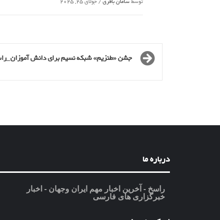
توسط
سامان باقری
/
جولای 25, 2025
جشن «طنزیم» شبکه نسیم برای دانش آموزان_را
درباره ما
راسخ - آخرین اخبار مهم ایران وجهان - اخبار
خبرگزاری های فارسی