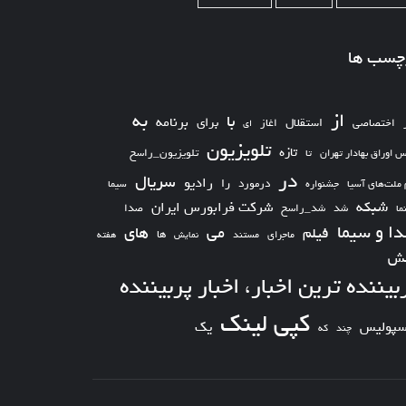
چسب ها
از
به
با
برای
برنامه
استقلال
اختصاصی
اغاز
ای
تلویزیون
تازه
تلویزیون_راسخ
س اوراق بهادار تهران
تا
در
سریال
رادیو
را
درمورد
سیما
 ملت‌های آسیا
جشنواره
شبکه
شرکت فرابورس ایران
شد_راسخ
شد
صدا
ما
ا و سیما
های
می
فیلم
ها
ماجرای
مستند
نمایش
هفته
ش
بیننده ترین اخبار، اخبار پربیننده
کپی لینک
یک
سپولیس
چند
که