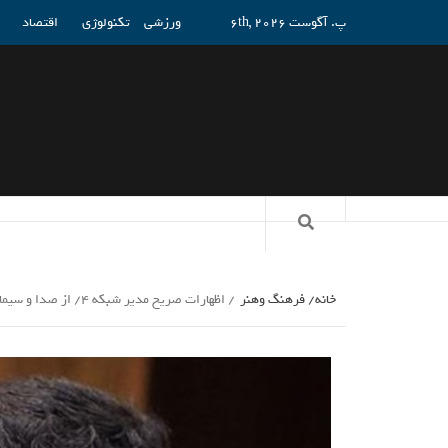
پ. آگوست 6th, 2026
ورزشی
تکنولوژی
اقتصاد
خانه
فرهنگ وهنر
اظهارات صریح مدیر شبکه 4/ از صدا و سیما تا سلبریتی و شیوه_راسخ