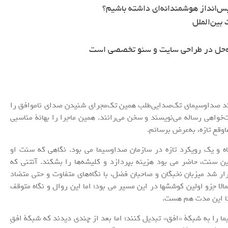
س‌انداز هوشمندانه‌ای داشته باشیم؟
بین‌الملل
ه‌حل در طراحی سایت و سئو تخصصی است
یند صداوسیمای تک‌صدایی‌طلب همین تک‌مجرای شنیدن صدای ناموافق را
اهی رساله می‌نویسند و سخن می‌رانند. همین ماجرا را بهانۀ مناسبی
ماوقع تازه، به‌عرض برسانم.
ه و یک رویکرد تازه در سازمان صداوسیما می بود. نگاهی که سنت او
این سنت، حاضر می بود هزینه بپردازد و کلیشه‌ها را بشکند. آنتنی که
رار شد میزبان نخبگان و صاحبان فضل، با نگاه‌های متفاوت و حتی متضاد
لا جزو اولین کوششها در این مسیر می بود؛ اما این روال و نگاه متوقف
 تا این مدت هم هست.
یما را به شبکۀ «افق» تبدیل کنند؛ اما بعد از چندی دیدند که شبکۀ افقِ