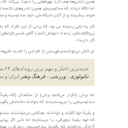
همین تندروها هم دارد چهره‌هایی را دعوت می‌کند که برا
اما ناگاه دیدند که صداوسیمای همین تندروهای تک‌صدایی
شوند بنشینند و از آنتن شبکۀ ملی، خودِ صداوسیما و مد
کار به جایی رسیده می بود که برخی از این افراد که ب
زیباکلام تلفن زدم تا دعوتش کنم با آقای شمس‌الواعظین 
کار دارید!»
ای کاش می‌توانستم فهرستی از افرادی را که به «شیوه» 
جدیدترین اخبار و مهم ترین رویدادهای ۲۴ ساعته در بخش های حوادث ، اجتماعی ، سیاسی ،
تکنولوژی
،
ورزشی
،
فرهنگ وهنر
ایران و س
اما برخی (تکرار می‌کنم: برخی) از منتقدان (که یقین
صداوسیمایی را می‌پسندیدند که بتوانند دشنامش بگویند.
و یقیناً انها گفتند و خواندند. هنگامی می‌خواستند صدا
که خود یقیناً «پاورقی» را می‌ستایم؛ اما حتی اگر بپ
آزادگی نداشتند که بگویند صداوسیمای «پاورقی»، هم