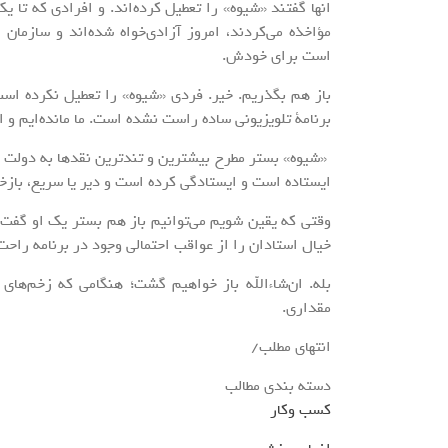
انها گفتند «شیوه» را تعطیل کرده‌اند. و افرادی که تا
مؤاخذه می‌کردند، امروز آزادی‌خواه شده‌اند و سازمان ر
است برای خودش.
باز هم بگذریم. خیر. فردی «شیوه» را تعطیل نکرده است. 
برنامۀ تلویزیونی ساده راست نشده است. ما مانده‌ایم و ا
«شیوه» بستر مطرح بیشترین و تندترین نقدها به دولت قب
ایستاده است و ایستادگی کرده است و دیر یا سریع، باز
وقتی که یقین شویم می‌توانیم باز هم بستر یک او گفت‌و
خیال استادان را از عواقب احتمالی وجود در برنامه راحت
بله. ان‌شاءالله باز خواهیم گشت؛ هنگامی که زخم‌های 
مقداری.
انتهای مطلب/
دسته بندی مطالب
کسب وکار