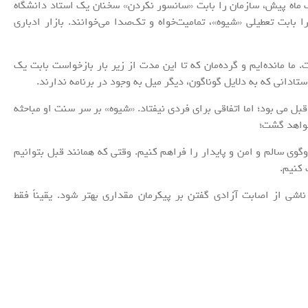
 یک ماه پیش، سازمان را بابت «سانسور نکردن» سخنان یک استاد دانشگاه
ا بابت تعطیلی «شیوه»، تمامیت‌خواه و تک‌صدا می‌خوانند. بازار ادباری
ما مانده‌ایم و گرده‌مان که تا این مدت از زیر بار بازخواست بابت یک
ستادانی که به دلایل گوناگون، دیگر میل به وجود در برنامه ندارند.
ل می بود؛ اما اتفاقی برای فردی نیفتاد. «شیوه» بر سر سنت او مباحثه
خواهد گشت؛
گوی سالم و امن و پایدار را فراهم کنیم. وقتی که همانند قبل بتوانیم
 کنیم.
ناشی از اصابت آزادی گفتن بر پیکرمان مقداری بهتر شود. یقیناً فقط