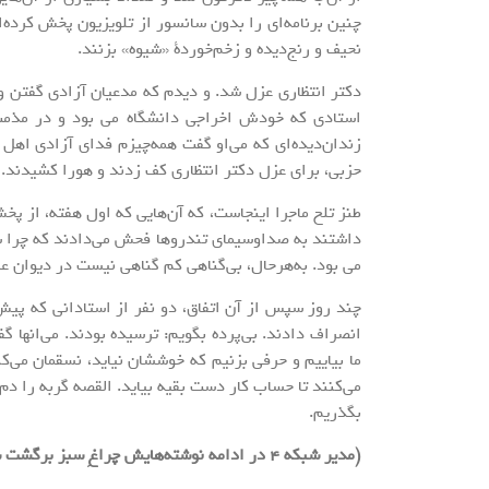
چنین برنامه‌ای را بدون سانسور از تلویزیون پخش کرده‌اند
نحیف و رنج‌دیده و زخم‌خوردۀ «شیوه» بزنند.
دکتر انتظاری عزل شد. و دیدم که مدعیان آزادی گفتن و 
استادی که خودش اخراجی دانشگاه می بود و در مذمت ب
زندان‌دیده‌ای که می‌او گفت همه‌چیزم فدای آزادی اهل 
حزبی، برای عزل دکتر انتظاری کف زدند و هورا کشیدند.
طنز تلخ ماجرا اینجاست، که آن‌هایی که اول هفته، از پخش
داشتند به صداوسیمای تندروها فحش می‌دادند که چرا س
می بود. به‌هرحال، بی‌گناهی کم گناهی نیست در دیوان ع
چند روز سپس از آن اتفاق، دو نفر از استادانی که پیش‌
انصراف دادند. بی‌پرده بگویم: ترسیده بودند. می‌انها گ
ما بیاییم و حرفی بزنیم که خوششان نیاید، نسقمان می‌کنن
می‌کنند تا حساب کار دست بقیه بیاید. القصه گربه را د
بگذریم.
(مدیر شبکه 4 در ادامه نوشته‌هایش چراغِ سبز برگشت شیوه را به آنتن تلویزیون روشن می‌کند.)