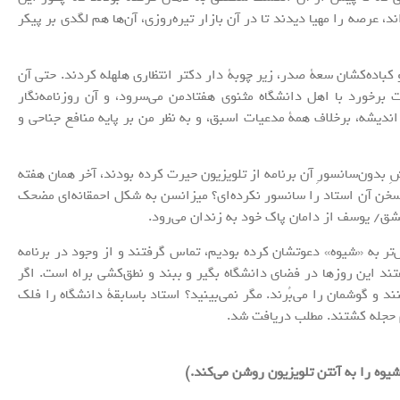
، عرصه را مهیا دیدند تا در آن بازار تیره‌روزی، آن‌ها هم لگدی بر پیکر
کباده‌کشان سعۀ صدر، زیر چوبۀ دار دکتر انتظاری هلهله کردند. حتی آن
رخورد با اهل دانشگاه مثنوی هفتادمن می‌سرود، و آن روزنامه‌نگار
اندیشه، برخلاف همۀ مدعیات اسبق، و به نظر من بر پایه منافع جناحی و
ِ بدون‌سانسورِ آن برنامه از تلویزیون حیرت کرده بودند، آخر همان هفته
خن آن استاد را سانسور نکرده‌ای؟ میزانسن به شکل احمقانه‌ای مضحک
شق/ یوسف از دامان پاک خود به زندان می‌رود.
تر به «شیوه» دعوتشان کرده بودیم، تماس گرفتند و از وجود در برنامه
فتند این روزها در فضای دانشگاه بگیر و ببند و نطق‌کشی براه است. اگر
د و گوشمان را می‌بُرند. مگر نمی‌بینید؟ استاد باسابقۀ دانشگاه را فلک
م حجله کشتند. مطلب دریافت شد.