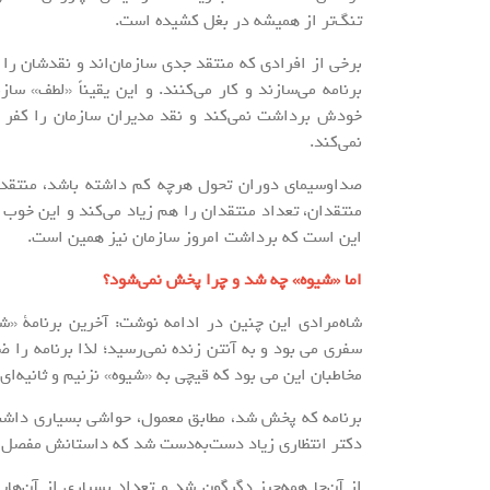
تنگ‌تر از همیشه در بغل کشیده است.
برخی از افرادی که منتقد جدی سازمان‌اند‌ و نقدشان را 
برنامه می‌سازند و کار می‌کنند. و این یقیناً «لطف» 
خودش برداشت نمی‌کند و نقد مدیران سازمان را کفر نمی
نمی‌کند.
صداوسیمای دوران تحول هرچه کم داشته باشد، منتقد ز
منتقدان، تعداد منتقدان را هم زیاد می‌کند و این خوب ا
این است که برداشت امروز سازمان نیز همین است.
اما «شیوه» چه شد و چرا پخش نمی‌شود؟
شاه‌مرادی این چنین در ادامه نوشت: آخرین برنامۀ «شیو
سفری می بود و به آنتن زنده نمی‌رسید؛ لذا برنامه را ض
مخاطبان این می بود که قیچی به «شیوه» نزنیم و ثانیه‌ای
برنامه که پخش شد، مطابق معمول، حواشی بسیاری داشت. ای
دکتر انتظاری زیاد دست‌به‌دست شد که داستانش مفصل اس
از آن‌جا همه‌چیز دگرگون شد و تعداد بسیاری از آن‌ه