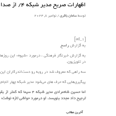
اظهارات صریح مدیر شبکه 4/ از صدا و سیما تا سلبریتی و شیوه_راسخ
توسط
سامان باقری
/
نوامبر 8, 2024
[ad_1]
به گزارش
راسخ
به گزارش خبرنگار فرهنگی ، درمورد «شیوه» این روزها
در تلویزیون.
سه راهی که معروف شد در روبه رو دست‌اندرکاران این برن
پیگیری‌هایی که حرف های می‌شود مدیر شبکه چهار انجام می
اما حسین شاه‌مرادی مدیر شب
ترجیح داد مجدد بنویسد. او درمورد حواشی تازه نوشت:
آخرین مطالب