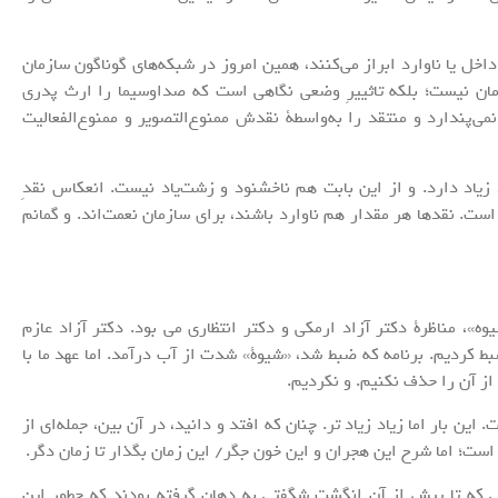
داخل یا ناوارد ابراز می‌کنند، همین امروز در شبکه‌های گوناگون سازمان
سازمان نیست؛ بلکه تاثییرِ وضعی نگاهی است که صداوسیما را ارث پدری
‌پندارد و منتقد را به‌واسطۀ نقدش ممنوع‌التصویر و ممنوع‌الفعالیت
یاد دارد. و از این بابت هم ناخشنود و زشت‌یاد نیست. انعکاس نقدِ
ست. نقدها هر مقدار هم ناوارد باشند، برای سازمان نعمت‌اند. و گمانم
ه»، مناظرۀ دکتر آزاد ارمکی و دکتر انتظاری می بود. دکتر آزاد عازم
بط کردیم. برنامه که ضبط شد، «شیوۀ» شدت از آب درآمد. اما عهد ما با
 از آن را حذف نکنیم. و نکردیم.
ن بار اما زیاد زیاد تر. چنان که افتد و دانید، در آن بین، جمله‌ای از
ت؛ اما شرح این هجران و این خون جگر/ این زمان بگذار تا زمان دگر.
ایی که تا پیش از آن انگشت شگفتی به دهان گرفته بودند که چطور این