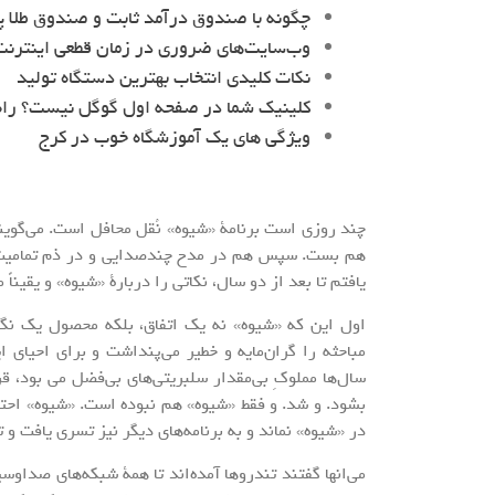
چگونه با صندوق درآمد ثابت و صندوق طلا پ
وب‌سایت‌های ضروری در زمان قطعی اینترنت 
نکات کلیدی انتخاب بهترین دستگاه تولید
کلینیک شما در صفحه اول گوگل نیست؟ را
ویژگی های یک آموزشگاه خوب در کرج
چند روزی است برنامۀ «شیوه» نُقل محافل است. می‌گو
هم بست. سپس هم در مدح چندصدایی و در ذم تمامیت‌خو
یافتم تا بعد از دو سال، نکاتی را دربارۀ «شیوه» و یقیناً 
اول این که «شیوه» نه یک اتفاق، بلکه محصول یک نگا
مباحثه را گران‌مایه و خطیر می‌پنداشت و برای احیای 
سال‌ها مملوکِ بی‌مقدار سلبریتی‌های بی‌فضل می بود، ق
بشود. و شد. و فقط «شیوه» هم نبوده است. «شیوه» احتما
در «شیوه» نماند و به برنامه‌های دیگر نیز تسری یافت و
می‌انها گفتند تندروها آمده‌اند تا همۀ شبکه‌های صداوس