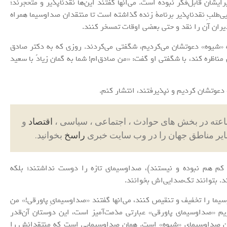
یشان قابل‌فکر نبوده است. می‌انها گفتند این‌ها نقدناپذیر و متحجرند؛
‌طلبِ نقدناپذیر برنامۀ زنده گذاشته است تا منتقدان صداوسیما همراه
یران آن را نقد و حتی بعضی اوقات تمسخر کنند.
ه «شیوه» دعوتشان می‌کردیم، شگفتی می‌کردند. روزی که به دکتر صادق
مناظره کند، با شگفتی او گفت: «من صادق‌ام! شما به گمان زیادً با سعید
دعوتشان کردیم و نپذیرفتند، انتشار کنم.
اقتصاد
و
ایر مناطق جهان را در وب سایت خبری
راسخ
بخوانید.
اً کم هم نبوده و نیستند)، صداوسیمای تازه را دوست نداشتند؛ بلکه
 بتوانند تک‌‌صدایی‌اش بخوانند.
وسیما را تخفیف و تنقیص کنند، می‌انها گفتند «صداوسیمایِ پاورقی!» من
ذیریم «صداوسیمای پاورقی» عبارتی مذمت‌آمیز است، این دوستان آن‌قدر
ان صداوسیمای «شیوه» است. همان صداوسیمایی است که منتقدانش را