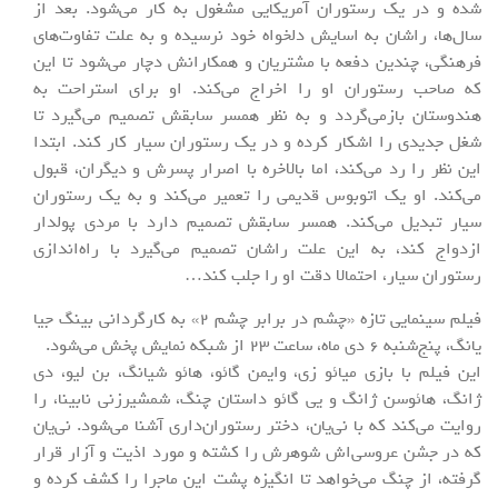
شده و در یک رستوران آمریکایی مشغول به کار می‌شود. بعد از
سال‌ها، راشان به اسایش دلخواه خود نرسیده و به علت تفاوت‌های
فرهنگی، چندین دفعه با مشتریان و همکارانش دچار می‌شود تا این
که صاحب رستوران او را اخراج می‌کند. او برای استراحت به
هندوستان بازمی‌گردد و به نظر همسر سابقش تصمیم می‌گیرد تا
شغل جدیدی را اشکار کرده و در یک رستوران سیار کار کند. ابتدا
این نظر را رد می‌کند، اما بالاخره با اصرار پسرش و دیگران، قبول
می‌کند. او یک اتوبوس قدیمی را تعمیر می‌کند و به یک رستوران
سیار تبدیل می‌کند. همسر سابقش تصمیم دارد با مردی پولدار
ازدواج کند، به این علت راشان تصمیم می‌گیرد با راه‌اندازی
رستوران سیار، احتمالا دقت او را جلب کند…
فیلم سینمایی تازه «چشم در برابر چشم 2» به کارگردانی بینگ جیا
یانگ، پنج‌شنبه 6 دی ماه، ساعت 23 از شبکه نمایش پخش می‌شود.
این فیلم با بازی میائو زی، وایمن گائو، هائو شیانگ، بن لیو، دی
ژانگ، هائوسن ژانگ و یی گائو داستان چنگ، شمشیرزنی نابینا، را
روایت می‌کند که با نی‌یان، دختر رستوران‌داری آشنا می‌شود. نی‌یان
که در جشن عروسی‌اش شوهرش را کشته و مورد اذیت و آزار قرار
گرفته، از چنگ می‌خواهد تا انگیزه پشت این ماجرا را کشف کرده و