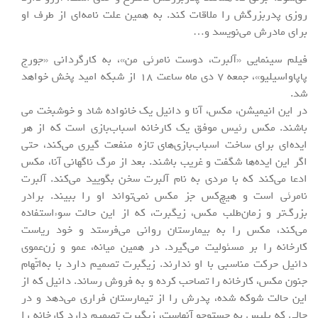
روزی پدربزرگش را ملاقات کند. به همین علت نامه‌ای از طرف او
برای مادرش می‌نویسد و…
فیلم سینمایی «آلبرت، دوست نامرئی من»، به کارگردانی «جورج
پاپاواسیلیو»، جمعه 7 دی ماه ساعت 18 از شبکه امید پخش خواهد
شد.
در این انیمیشن، مکس، آنا و دانیل یک خانواده شاد و خوشبخت می
باشند. مکس رئیس موفق یک کارخانه اسباب‌بازی است که از هر
ایده‌ای برای ساخت اسباب‌بازی‌های تازه منفعت گیری می‌کند، حتی
اگر این ایده‌ها شگفت و غریب باشند. بعد از مرگ ناگهانی آنا، مکس
ادعا می‌کند که با مردی به نام آلبرت سخن بگویید می‌کند. آلبرت
نامرئی است و هیچ‌کس جز مکس نمی‌تواند او را ببیند. برادر
بزرگ‌تر و زمان‌طلب مکس، زیگبرت، که از این حالت سوءاستفاده
می‌کند، مکس را به بیمارستان روانی می‌فرستد و خود ریاست
کارخانه را بر مسئولیت می‌گیرد. در همین میانه، عمو و زن‌عموی
دانیل حرکت مناسبی با او ندارند. زیگبرت تصمیم دارد با به‌اتّهام
جنون مکس، کارخانه را تصاحب کرده و به فروش رساند. دانیل که از
این حالت شوکه شده، پدرش را از تیمارستان فراری می‌دهد و در
حالی که پلیس به جستوجو آنهاست، زیگبرت تصمیم دارد کارخانه را