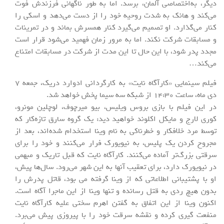
دیگر، به‌اختصاصی آلمان، برسد. اما به طور ناگهانی فرزندش فوت
می‌کند و هانک به شدت روحیه خود را از دست می‌دهد و اسکی را
کنار می‌گذارد. او تصمیم می‌گیرد کنار همسرش بماند و در تمرینات
و مسابقات شرکت نکند. اما به مرور زمان فهمید می‌شود قرار است
مجدد پدر شود، با این حال تا این مدت از شرکت در مسابقات امتناع
می‌کند…
فیلم سینمایی «کارآگاه نایت» به کارگردانی ادوارد دریک، جمعه 7
دی ماه، ساعت 14:30 از شبکه سه سیما پخش خواهد شد.
در این فیلم با بازی بروس ویلیس، بیو میرچوف، لوچلین مونرو،
کوری لارج و مایکل اکلوند خواهید دید: یک گروه سارق تازه‌کار که
توسط مرد خلافکار و خطرناکی به نام وینا استخدام شده‌اند، بعد از
مجروح کردن یک پلیس، به نیویورک فرار می‌کنند و خود را برای
سرقتی بزرگ‌تر آماده می‌کنند. کارآگاه نایت که قبل تاریک و مبهمی
در نیویورک دارد، برای تعقیب آنها به این شهر می‌رود. سال‌ها پیش،
او با پشتیبانی اطلاعاتی که از وینا گرفته می بود، قاتل پدرش را
بدون هیچ ردی به قتل رسانده و تنها وینا از این ماجرا آگاه است.
اکنون وینا از این اتفاق به گفتن اهرم سختی علیه کارآگاه نایت
منفعت گیری کرده و نقشه سرقت خود را با پیروزی پیش می‌برد.