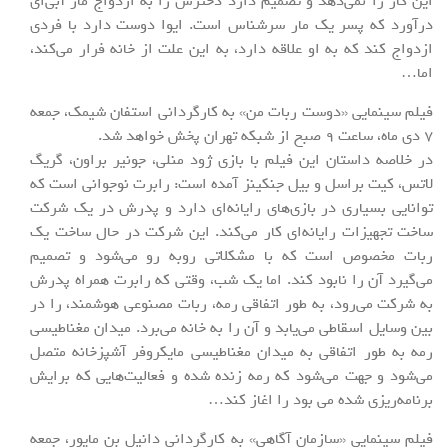
این کار را نمی‌دهد و تصمیم دارد دخترش را به ازدواج مار آبی‌ای
درآورد که پسر یک مار سرشناس است. ایوا دوست دارد با فردی
ازدواج کند که به او علاقه دارد، به این علت از خانه فرار می‌کند،
اما…
فیلم سینمایی «دوست ربات من» به کارگردانی استفان شیمک، جمعه
7 دی ماه، ساعت 9 صبح از شبکه تهران پخش خواهد شد.
در خلاصه داستان این فیلم با بازی ژود منلی، جونیر براون، گریگ
لاتس، کیت براسل و بیل جنکینز آمده است: رابرت نوجوانی است که
توانایی بسیاری در بازی‌های رایانه‌ای دارد و پدرش در یک شرکت
ساخت تجهیزات رایانه‌ای کار می‌کند. این شرکت در حال ساخت یک
ربات مخصوص است که با مشکلاتی روبه رو می‌شود و تصمیم
می‌گیرد آن را نابود کند. اما یک شب، وقتی که رابرت همراه پدرش
به شرکت می‌رود، به طور اتفاقی رمه، ربات مصنوعی هوشمند، را در
بین وسایل اسقاطی می‌یابد و آن را به خانه می‌برد. میدان مغناطیسی
رمه به طور اتفاقی به میدان مغناطیسی مایکروفر آشپزخانه متصل
می‌شود و جهت می‌شود که رمه زنده شده و فعالیت‌هایی که برایش
برنامه‌ریزی شده می بود را اغاز کند…
فیلم سینمایی «سازمان آگاهی» به کارگردانی دانیل بن مایور، جمعه