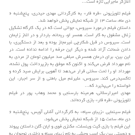
آغازگر ماجرایی تازه است…
فیلم تلویزیونی «قره قار» به کارگردانی مهدی حیدری، پنج‌شنبه 6
دی ماه، ساعت 13 از شبکه نمایش پخش خواهد شد.
داستان فیلم درمورد سیروس، جوانی است که در یک کارگاه تشکیل
زغال مشغول به کار است. همسر او، ریحانه، باردار و در اغاز زایمان
است. سیروس در قبل شکارچی غیرمجاز بوده و بعد از دستگیری، با
دادن ضمانت آزاد شده و دیگر این حرفه را ادامه نداده است. در
این بین، برای درمان همسرش مبلغی صد میلیون تومان از مردی به
نام مهرداد قرض می‌کند و اکنون که موفق به بازپرداخت پول نشده،
مهرداد او را تحت سختی قرار می‌دهد تا آهویی برایش صید کرده و
تاکسیدرمی کند. سیروس، علیرغم میل باطنی و از سر اجبار، این
خواسته را می‌پذیرد که…
مهدی امیرارسلانی، هرمینه بارسنجی و محمد وهاب پور در فیلم
تلویزیونی «قره قار» بازی کرده‌اند.
فیلم سینمایی «زیبای سیاه» به کارگردانی آشلی آویس، پنج‌شنبه 6
دی ماه، ساعت 15 از شبکه نمایش پخش می‌شود.
این فیلم با بازی کیت وینسلت، مکنزی فوی و ایان گلن داستان پیوند
و دوستی بین یک اسب وحشی به نام زیبای سیاه و دختری نوجوان به