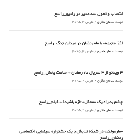
انتصاب و تحول سه مدیر در رادیو_راسخ
توسط
سامان باقری
/
مارس 3, 2025
اغاز «جبهه» با ماه رمضان در میدان جنگ_راسخ
توسط
سامان باقری
/
مارس 3, 2025
3 ویدئو از 3 سریال ماه رمضان + ساعت پخش_راسخ
توسط
سامان باقری
/
مارس 2, 2025
چشم به راه یک «محفل» تازه باشید! + فیلم_راسخ
توسط
سامان باقری
/
مارس 2, 2025
«مارمولک» در شبکه نمایش با یک جشنواره سینمایی اختصاصی
رمضان_راسخ