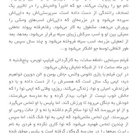
نام جو را روایت می‌کند. جو که اخیراً والدینش را در تاثییر یک
تصادف رانندگی از دست داده است، سرپرستی‌اش به دایی‌اش
سپرده می‌شود و در مزرعه‌ای که دایی‌اش اسب‌های وحشی را
پرورش می‌دهد، مشغول به کار می‌شود. رفته‌رفته پیوند عاطفی
عمیقی بین او و اسب سرکش زیبای سیاه برقرار می‌شود. بعدها، بعد
از تعطیلی مزرعه، اسب سیاه فروخته می‌شود و چند سال سپس به
طور اتفاقی توسط جو اشکار می‌شود و…
فیلم سینمایی «لحظه سخت» به کارگردانی فیلیپ نویس، پنج‌شنبه 6
دی ماه، ساعت 17 از شبکه نمایش پخش می‌شود.
در این فیلم با بازی نائومی واتس، جاش بومن و الن دوبین خواهیم
دید: ایمی یک سال است که همسرش را از دست داده و با دو
فرزندش، امیلی و نوا، زندگی می‌کند. روزی، وقتی که ایمی نوا را که
حالش خوب نیست از خواب بیدار کرده و به مدرسه می‌فرستد،
خودش به جنگل می‌رود تا ورزش کند. اما پلیس با او تماس می‌گیرد
و از او می‌پرسد که آیا نوا سلاح گرم داشته یا نه و از حالت روحی او
می‌پرسند. این تماس علتمی‌شود که ایمی به نوا شک کند، اما سپس
از چندین تماس فهمید می‌شود که نوا کاری نکرده و فردی به نام
رابرت بچه‌ها را در مدرسه گروگان گرفته است و پلیس موفق شده