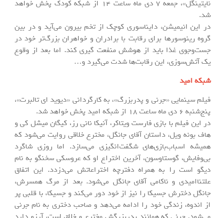
نایتینگل»، جمعه 7 دی ماه ساعت 14 از شبکه کودک پخش خواهد
شد.
در این انیمیشن، دایناسوری کوچک از تخم بیرون می‌آید و در بین
گروه رینوسورها برای رقابت با برادران و خواهران بزرگ‌تر خود در
جست‌وجوی غذا باید از هوشش منفعت گیری کند. اما بعد از وقوع
یک آتش‌سوزی، این رقابت‌ها شدت می‌گیرد و…
شبکه امید
فیلم سینمایی «جرنی و پدربزرگ»، به کارگردانی «دیوید ای تالبرت»،
پنج‌شنبه 6 دی ماه ساعت 18 از شبکه امید پخش خواهد شد.
در این فیلم با بازی فارست ویتاکر، آنیکا نانی رز، کیگان میشل کی و
هاف بونه ویل، داستان آقای جانگل، مخترع خلاقی روایت می‌شود که
همیشه اسباب‌بازی‌های شگفت‌انگیزی می‌سازد. اما روزی شاگرد
بی‌وفایش، گوستاوسون، آخرین اختراع او که عروسکی سخنگو به نام
دیگو است را به همراه دفترچه اختراعاتش می‌دزدد. این اتفاق
علتناامیدی و ناکامی آقای جانگل می‌شود. بعد از مرگ همسرش،
جانگل دخترش جسیکا را نیز از خود دور می‌کند و جسیکا، با قلبی پر
از اندوه، زندگی خود را ادامه می‌دهد و صاحب دختری به نام جرنی
می‌شود. جرنی که همانند پدربزرگش مخترع و خلاق است، آرزو دارد