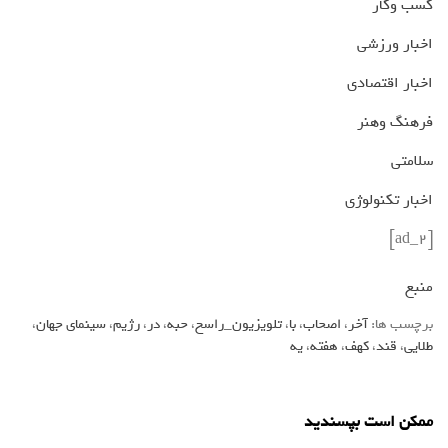
کسب وکار
اخبار ورزشی
اخبار اقتصادی
فرهنگ وهنر
سلامتی
اخبار تکنولوژی
[ad_2]
منبع
برچسب ها:
آخر
،
اصحاب
،
با
،
تلویزیون_راسخ
،
حبه
،
در
،
رژیم
،
سینمای جهان
،
طلایی
،
قند
،
کهف
،
هفته
،
یه
ممکن است بپسندید