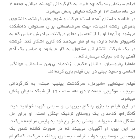
فیلم سینمایی «دیگه چه خبر» به کارگردانی تهمینه میلانی، جمعه 7
دی ماه، ساعت 13 از شبکه نمایش پخش می‌شود.
در خلاصه داستان آمده است: حرکت و شوخی‌های فرشته، دانشجوی
باهوش رشته ادبیات، جهت سوءتفاهماتی برای مسئولان دانشکده
می‌شود و آن‌ها او را از تحصیل معلق می‌کنند. برادرش عباس که به
کامپیوتر علاقه دارد، به او نظر می‌دهد که کاری اشکار کند. فرشته
در یک شرکت انتشاراتی مشغول به کار می‌شود و عباس یک آدم
آهنی به نام مبارک می‌سازد که…
ماهایا پطروسیان، دانیال حکیمی، زنده‌یاد پروین سلیمانی، جهانگیر
الماسی و حمید جبلی در این فیلم بازی کرده‌اند.
فیلم سینمایی «شیردل، سرگذشت پیلیب هیت» به کارگردانی
سریجیت موکرجی، جمعه 7 دی ماه، ساعت 19 از شبکه نمایش پخش
می‌شود.
در این فیلم با بازی پانکاج تیریپاتی و سایانی گوپتا خواهید دید:
گانگارام، کدخدای یک روستای نزدیک جنگل است. او برای حل
مشکل حملات حیوانات وحشی به مزارع خود به پلیس مراجعه می‌کند.
در این بین، او آگهی‌ای می‌بیند که در صورت کشته شدن یک
روستایی توسط ببر، دولت غرامت بسیاری پرداخت می‌کند. گانگارام