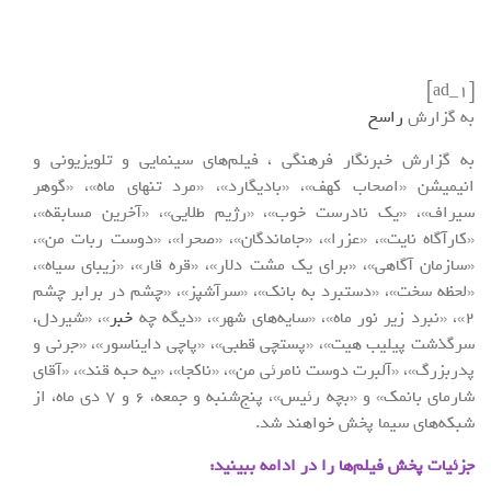
[ad_1]
به گزارش
راسخ
به گزارش خبرنگار فرهنگی ، فیلم‌های سینمایی و تلویزیونی و
انیمیشن «اصحاب کهف»، «بادیگارد»، «مرد تنهای ماه»، «گوهر
سیراف»، «یک نادرست خوب»، «رژیم طلایی»، «آخرین مسابقه»،
«کارآگاه نایت»، «عزرا»، «جاماندگان»، «صحرا»، «دوست ربات من»،
«سازمان آگاهی»، «برای یک مشت دلار»، «قره قار»، «زیبای سیاه»،
«لحظه سخت»، «دستبرد به بانک»، «سرآشپز»، «چشم در برابر چشم
2»، «نبرد زیر نور ماه»، «سایه‌های شهر»، «دیگه چه
خبر
»، «شیردل،
سرگذشت پیلیب هیت»، «پستچی قطبی»، «پاچی دایناسور»، «جرنی و
پدربزرگ»، «آلبرت دوست نامرئی من»، «ناکجا»، «یه حبه قند»، «آقای
شارمای بانمک» و «بچه رئیس»، پنج‌شنبه و جمعه، 6 و 7 دی ماه، از
شبکه‌های سیما پخش خواهند شد.
جزئیات پخش فیلم‌ها را در ادامه ببینید: