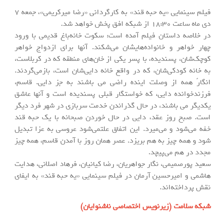
فیلم سینمایی «یه حبه قند» به کارگردانی «رضا میرکریمی»، جمعه 7
دی ماه ساعت 18:30 از شبکه افق پخش خواهد شد.
در خلاصه داستان فیلم آمده است: سکوت خانه‌باغ قدیمی با ورود
چهار خواهر و خانواده‌هایشان می‌شکند. آنها برای ازدواج خواهر
کوچک‌شان، پسندیده، با پسر یکی از خان‌های منطقه که در کربلاست،
به خانه کودکی‌شان، که در واقع خانه دایی‌شان است، بازمی‌گردند.
انگارً همه از وصلت اینده راضی می باشند به جز دایی. قاسم،
فرزندخوانده دایی، که خواستگار قبلی پسندیده است و آنها عاشق
یکدیگر می باشند، در حال گذراندن خدمت سربازی در شهر فرد دیگر
است. صبح روز عقد، دایی در حال خوردن صبحانه با یک حبه قند
خفه می‌شود و می‌میرد. این اتفاق علتمی‌شود عروسی به عزا تبدیل
شود و همه چیز به هم بریزد. عصر همان روز با آمدن قاسم، همه چیز
مجدد در هم می‌پیچد.
سعید پورصمیمی، نگار جواهریان، رضا کیانیان، فرهاد اصلانی، هدایت
هاشمی و امیرحسین آرمان در فیلم سینمایی «یه حبه قند» به ایفای
نقش پرداخته‌اند.
شبکه سلامت (زیرنویس اختصاصی ناشنوایان)