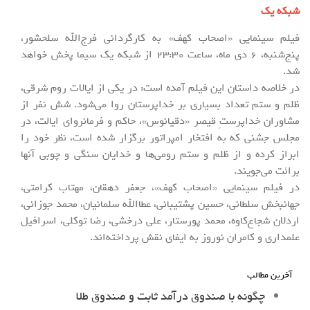
شبکه یک
فیلم سینمایی «اصحاب کهف» به کارگردانی فرج‌الله سلحشور،
پنج‌شنبه، 6 دی ماه، ساعت 23:30 از شبکه یک سیما پخش خواهد
شد.
در خلاصه داستان این فیلم آمده است: در یکی از ایالات روم شرقی،
ظلم و ستم تعداد بسیاری بر خداپرستان روا می‌شود. شش نفر از
مشاوران خداپرستِ قیصر «دقیانوس»، حاکم و فرمانروای ایالت، در
مجلس جشنی که به افتخار امپراتور برگزار شده است، نظر خود را
ابراز کرده و از ظلم و ستم رومی‌ها و خدایان سنگی و چوبی آنها
برائت می‌جویند.
در فیلم سینمایی «اصحاب کهف»، جعفر دهقان، مهتاب کرامتی،
جهانبخش سلطانی، حسین پشتیبانی، عطاالله سلمانیان، محمد جوزانی،
اردلان شجاع‌کاوه، محمد پورستار، علی درخشی، رضا توکلی، اسرافیل
علمداری و کامران نوروز به ایفای نقش پرداخته‌اند.
آخرین مطالب
چگونه با صندوق درآمد ثابت و صندوق طلا