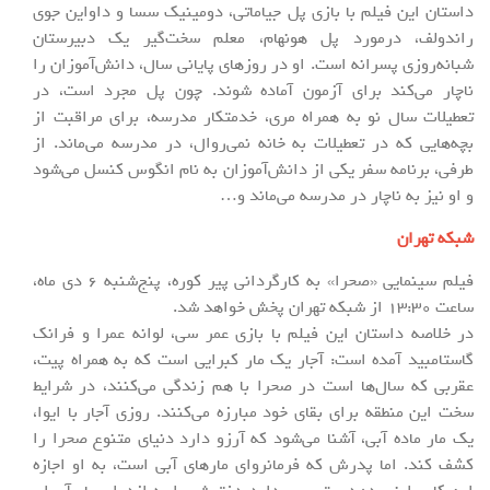
داستان این فیلم با بازی پل جیاماتی، دومینیک سسا و داواین جوی
راندولف، درمورد پل هونهام، معلم سخت‌گیر یک دبیرستان
شبانه‌روزی پسرانه است. او در روزهای پایانی سال، دانش‌آموزان را
ناچار می‌کند برای آزمون آماده شوند. چون پل مجرد است، در
تعطیلات سال نو به همراه مری، خدمتکار مدرسه، برای مراقبت از
بچه‌هایی که در تعطیلات به خانه نمی‌روال، در مدرسه می‌ماند. از
طرفی، برنامه سفر یکی از دانش‌آموزان به نام انگوس کنسل می‌شود
و او نیز به ناچار در مدرسه می‌ماند و…
شبکه تهران
فیلم سینمایی «صحرا» به کارگردانی پیر کوره، پنج‌شنبه 6 دی ماه،
ساعت 13:30 از شبکه تهران پخش خواهد شد.
در خلاصه داستان این فیلم با بازی عمر سی، لوانه عمرا و فرانک
گاستامبید آمده است: آجار یک مار کبرایی است که به همراه پیت،
عقربی که سال‌ها است در صحرا با هم زندگی می‌کنند، در شرایط
سخت این منطقه برای بقای خود مبارزه می‌کنند. روزی آجار با ایوا،
یک مار ماده آبی، آشنا می‌شود که آرزو دارد دنیای متنوع صحرا را
کشف کند. اما پدرش که فرمانروای مارهای آبی است، به او اجازه