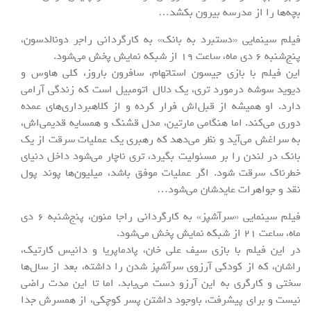
بچه‌ها را از مدرسه بیرون بکشد…
فیلم سینمایی «دستبرد به بانک» به کارگردانی راجر دونالدسون،
پنج‌شنبه 6 دی ماه، ساعت 19 از شبکه نمایش پخش می‌شود.
این فیلم با بازی جیسون استاتهام، سافرون باروز، کلی هاوس و
دیوید سوشه درمورد تری، یک دلال اتومبیل است که زندگی آرامی
دارد. او همیشه از قبل‌اش فرار کرده و از کلاهبرداری‌های عمده
دوری می‌کند. اما هنگامی مارتین، مدل قشنگ و همسایه قدیمی‌اش،
به سراغش می‌آید و نظر می‌دهد که رهبری یک عملیات سرقت از یک
بانک در لندن را بر مسئولیت بگیرد، تری ناچار می‌شود داخل دنیای
خطرناک سرقت شود. اگر عملیات موفق باشد، میلیون‌ها پوند پول
نقد و جواهرات عایدشان می‌شود…
فیلم سینمایی «سرآشپز» به کارگردانی راجا منون، پنج‌شنبه 6 دی
ماه، ساعت 21 از شبکه نمایش پخش می‌شود.
در این فیلم با بازی سیف علی خان، پادماپریا و دانیس کارتیک،
راشان، که از کودکی آرزوی سرآشپز شدن را داشته، بعد از سال‌ها
سختی و کارگری به این آرزو دست می‌یابد. اما تا این مدت راضی
نیست و برای پیشرفت، باوجود داشتن پسر کوچکی، از همسرش جدا