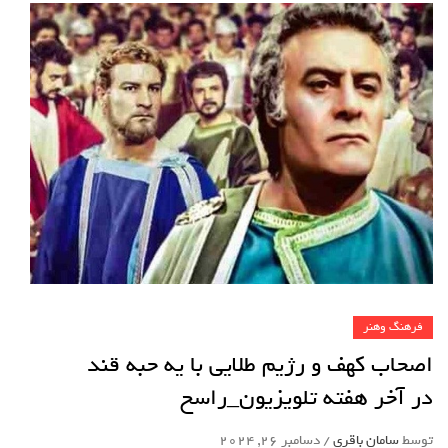
فرهنگ وهنر
اصحاب کهف و رژیم طلایی با یه حبه قند
در آخر هفته تلویزیون_راسخ
توسط
سامان باقری
/
دسامبر 26, 2024