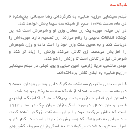
شبکه سه
فیلم سینمایی «رژیم طلایی» به کارگردانی رضا سبحانی، پنج‌شنبه 6
دی ماه، ساعت 10:45 صبح از شبکه سه سیما پخش خواهد شد.
در این فیلم، مهریه یک زن معادل وزن او و شوهرش است که این
نوشته اتفاقات عجیبی را رقم می‌زند. زن تصمیم دارد مهریه‌اش را
دریافت کند و به همین علت وزن خود را افت داده و وزن شوهرش
را افزایش می‌دهد. زن تلاش می‌کند وزنش را زیاد تر کند و
شوهرش نیز در تلاش است تا وزنش را کم کند.
مهدی هاشمی، مریلا زارعی، امین حیایی و پویا نجفی در فیلم سینمایی
«رژیم طلایی» به ایفای نقش پرداخته‌اند.
فیلم سینمایی «آخرین مسابقه» به کارگردانی توماس هودان، جمعه 7
دی ماه، ساعت 00:30 بامداد از شبکه سه سیما پخش خواهد شد.
داستان این فیلم با بازی جودیت پیچاکک، مارک آدامزیک، اولدریچ
قیصر و جان ندبال درمورد اسکی‌بازان جوان چک در سال 1913
است که تلاش می‌کنند خود را برای مسابقات بزرگ‌تر آماده کنند.
مرد جوانی به نام هانک که همسرش نیز باردار است، در کنار کار و
امرار معاش، به شدت می‌کوشد تا به اسکی‌بازان معروف کشورهای