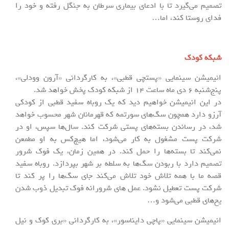
تصمیم می‌گیرد تا با ادعای بیماری سرطان به جنگل رفته و خود را
فدای روستا کند، اما…
شبکه کودک
انیمیشن سینمایی «پستچی قطبی»، به کارگردانی «آرون وودلی»،
پنج‌شنبه 6 دی ماه ساعت 14 از شبکه کودک پخش خواهد شد.
در این انیمیشن خواهیم دید که یک روباه سفید قطبی از کودکی
آرزو دارد همچون سگ‌های سورتمه که قهرمانان شهر محسوب خواهد
شد، در رساندن بسته‌های پستی شرکت کند. سال‌ها سپس، او در
شرکت پست مشغول به کار می‌شود، اما هیچ‌کس به او مطمعن
نمی‌کند تا بسته‌ها را حمل کند. در همین زمان، یک فوک شرور
تصمیم دارد با ربودن سگ‌ها به سلطه بر شهر بپردازد. روباه سفید
قصه ما با همه تلاش خود تلاش می‌کند جای سگ‌ها را پر کند تا
شرکت پست تعطیل نشود. عمل های شرورانه فوک تبدیل ذوب شدن
یخ‌های قطبی می‌شود و…
انیمیشن سینمایی «پاچی دایناسور»، به کارگردانی «بری کوک و نیل