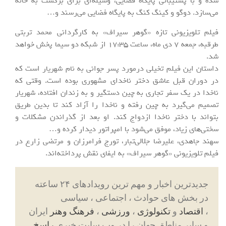
شده و با پشتیبانی پایگاه فضایی، وسیله‌ای برای برگشت به خانه
می‌سازد. دوگو و کینگ کنگ به پایگاه فضایی می‌رسند و…
فیلم تلویزیونی تازه «گوهر سیراف» به کارگردانی محمد تربتی
طرقبه، جمعه 7 دی ماه، ساعت 17:35 از شبکه دو سیما پخش خواهد
شد.
داستان این فیلم تخیلی درمورد پسر جوانی به نام شهریار است که
در دوران قبل عاشق دختر ناخدای مشهوری بوده است. وقتی که
ناخدا در یک سفر تجاری به چین دستگیر و به زندان افتاده، شهریار
تصمیم می‌گیرد به چین رفته و ناخدا را آزاد کند تا بدین طریق
بتواند با دختر ناخدا ازدواج کند. او بعد از گذراندن مشکلات و
سختی‌های زیاد، موفق می‌شود با امپراتور دیدار کرده و…
سهند جاهدی، علیرضا جلالی‌تبار، تورج فرامرزان و مرتضی زارع در
فیلم تلویزیونی «گوهر سیراف» به ایفای نقش پرداخته‌اند.
جدیدترین اخبار و مهم ترین رویدادهای ۲۴ ساعته
در بخش های حوادث ، اجتماعی ، سیاسی
،
اقتصاد
و
تکنولوژی
،
ورزشی
،
فرهنگ وهنر
ایران
و سایر مناطق جهان را در وب سایت خبری
راسخ