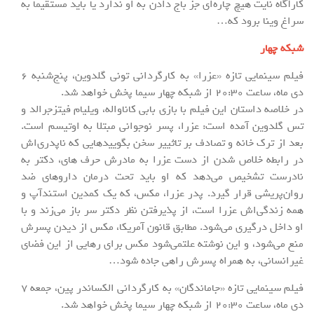
کارآگاه نایت هیچ چاره‌ای جز باج دادن به او ندارد یا باید مستقیماً به
سراغ وینا برود که…
شبکه چهار
فیلم سینمایی تازه «عزرا» به کارگردانی تونی گلدوین، پنج‌شنبه 6
دی ماه، ساعت 20:30 از شبکه چهار سیما پخش خواهد شد.
در خلاصه داستان این فیلم با بازی بابی کاناواله، ویلیام فیتزجرالد و
تس گلدوین آمده است: عزرا، پسر نوجوانی مبتلا به اوتیسم است.
بعد از ترک خانه و تصادف بر تاثییر سخن بگویید‌هایی که ناپدری‌اش
در رابطه خلاص شدن از دست عزرا به مادرش حرف های، دکتر به
نادرست تشخیص می‌دهد که او باید تحت درمان داروهای ضد
روان‌پریشی قرار گیرد. پدر عزرا، مکس، که یک کمدین استندآپ و
همه زندگی‌اش عزرا است، از پذیرفتن نظر دکتر سر باز می‌زند و با
او داخل درگیری می‌شود. مطابق قانون آمریکا، مکس از دیدن پسرش
منع می‌شود، و این نوشته علتمی‌شود مکس برای رهایی از این فضای
غیرانسانی، به همراه پسرش راهی جاده شود…
فیلم سینمایی تازه «جاماندگان» به کارگردانی الکساندر پین، جمعه 7
دی ماه، ساعت 20:30 از شبکه چهار سیما پخش خواهد شد.