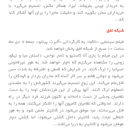
به خریدار چینی بفروشد. لیزا، همکار مکس، تصمیم می‌گیرد با
خریداران سخن بگویید کند و حقیقت ماجرا را برای آنها آشکار کند
که…
شبکه افق
فیلم سینمایی «ناکجا» به کارگردانی «آلبرت پینتو»، جمعه 7 دی ماه
ساعت 10 صبح از شبکه افق پخش خواهد شد.
در این فیلم با بازی آنا کاستیو و تامار نواس، داستان میا و نیکو،
زوجی را مشاهده می‌کنیم که ناچار خواهد شد به طور غیرقانونی
اسپانیا را ترک کنند. در شرایطی که قحطی و افترفاه به شدت حس
می‌شود و دولتی ظالم بر سر کار آمده که مادران باردار و کودکان را
قتل‌عام می‌کند، این زوج تصمیم می‌گیرند کشورشان را به مقصدی
نامعلوم ترک کنند. آنها پیش از این فرزندشان اوما را به دست
نظامیان وحشی از دست داده‌اند و اکنون فرزند فرد دیگر در راه
دارند. اما وقتی که نظامیان کامیون آنها را اشکار می‌کنند، همه را به
قتل می‌رسانند. میا موفق می‌شود در کانتینر مخفی شود و به طور
اتفاقی نجات یابد. کانتینر داخل کشتی می‌شود، اما کشتی دچار
طوفان می‌شود و کانتینر به دریا می‌افتد…