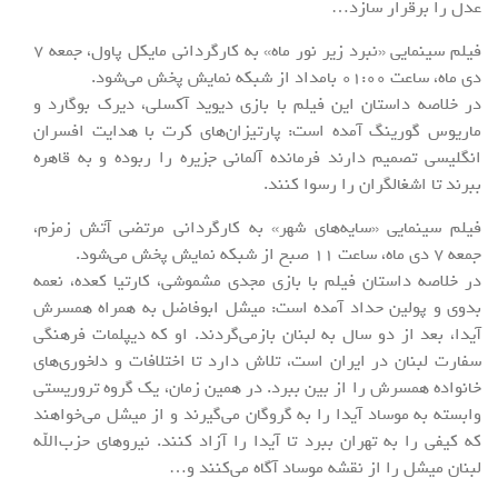
عدل را برقرار سازد…
فیلم سینمایی «نبرد زیر نور ماه» به کارگردانی مایکل پاول، جمعه 7
دی ماه، ساعت 01:00 بامداد از شبکه نمایش پخش می‌شود.
در خلاصه داستان این فیلم با بازی دیوید آکسلی، دیرک بوگارد و
ماریوس گورینگ آمده است: پارتیزان‌های کرت با هدایت افسران
انگلیسی تصمیم دارند فرمانده آلمانی جزیره را ربوده و به قاهره
ببرند تا اشغالگران را رسوا کنند.
فیلم سینمایی «سایه‌های شهر» به کارگردانی مرتضی آتش زمزم،
جمعه 7 دی ماه، ساعت 11 صبح از شبکه نمایش پخش می‌شود.
در خلاصه داستان فیلم با بازی مجدی مشموشی، کارتیا کعده، نعمه
بدوی و پولین حداد آمده است: میشل ابوفاضل به همراه همسرش
آیدا، بعد از دو سال به لبنان بازمی‌گردند. او که دیپلمات فرهنگی
سفارت لبنان در ایران است، تلاش دارد تا اختلافات و دلخوری‌های
خانواده همسرش را از بین ببرد. در همین زمان، یک گروه تروریستی
وابسته به موساد آیدا را به گروگان می‌گیرند و از میشل می‌خواهند
که کیفی را به تهران ببرد تا آیدا را آزاد کنند. نیروهای حزب‌الله
لبنان میشل را از نقشه موساد آگاه می‌کنند و…