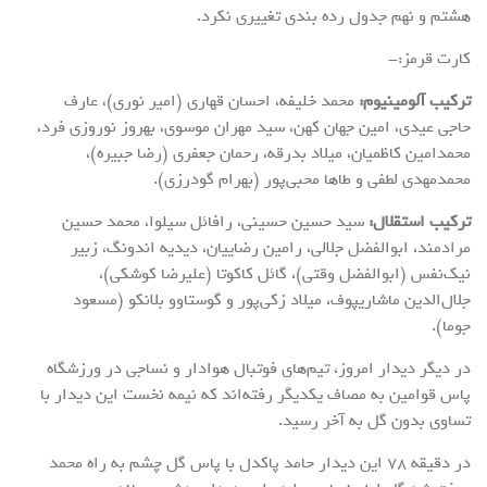
هشتم و نهم جدول رده بندی تغییری نکرد.
کارت قرمز:-
ترکیب آلومینیوم:
محمد خلیفه، احسان قهاری (امیر نوری)، عارف
حاجی عیدی، امین جهان کهن، سید مهران موسوی، بهروز نوروزی فرد،
محمدامین کاظمیان، میلاد بدرقه، رحمان جعفری (رضا جبیره)،
محمدمهدی لطفی و طاها محبی‌پور (بهرام گودرزی).
ترکیب استقلال:
سید حسین حسینی، رافائل سیلوا، محمد حسین
مرادمند، ابوالفضل جلالی، رامین رضاییان، دیدیه اندونگ، زبیر
نیک‌نفس (ابوالفضل وقتی)، گائل کاکوتا (علیرضا کوشکی)،
جلال‌الدین ماشاریپوف، میلاد زکی‌پور و گوستاوو بلانکو (مسعود
جوما).
در دیگر دیدار امروز، تیم‌های فوتبال هوادار و نساجی در ورزشگاه
پاس قوامین به مصاف یکدیگر رفته‌اند که نیمه نخست این دیدار با
تساوی بدون گل به آخر رسید.
در دقیقه ۷۸ این دیدار حامد پاکدل با پاس گل چشم به راه محمد