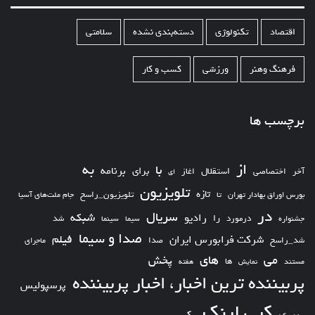
اقتصاد
تکنولوژی
دسته‌بندی نشده
سلامتی
فرهنگ وهنر
ورزشی
کسب و کار
برچسب ها
از
به
با
برای
برنامه
استقلال
آخر
اختصاصی
اغاز
ای
تلویزیون
تازه
تلویزیون_راسخ
بورس اوراق بهادار تهران
تا
جام ملت‌های آسیا
در
سریال
شبکه
رادیو
را
درمورد
سیما
شد
جشنواره
سینما
صدا و سیما
فیلم
شرکت فرابورس ایران
شد_راسخ
صدا
ماجرای
های
می
پخش
ها
مستند
نمایش
هفته
پربیننده ترین اخبار، اخبار پربیننده
پرسپولیس
کپی لینک
یک