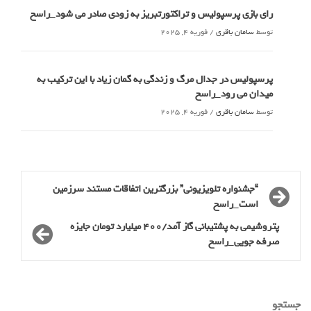
رای بازی پرسپولیس و تراکتورتبریز به زودی صادر می شود_راسخ
توسط
سامان باقری
/
فوریه 4, 2025
پرسپولیس در جدال مرگ و زندگی به گمان زیاد با این ترکیب به
میدان می رود_راسخ
توسط
سامان باقری
/
فوریه 4, 2025
“جشنواره تلویزیونی” بزرگترین اتفاقات مستند سرزمین
است_راسخ
پتروشیمی به پشتیبانی گاز آمد/400 میلیارد تومان جایزه
صرفه جویی_راسخ
جستجو