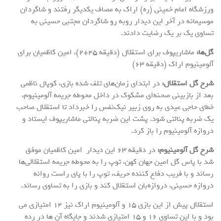
ورزشگاه امام خمینی (ره) اراک به مصاف یکدیگر رفتند و شاگردان
موسیمانه در آخر این دیدار روبه رو شاگردان مجتبی حسینی به
تساوی یک بر یک رضایت دادند.
گل‌ها:
ماشاریپوف برای استقلال (دقیقه ۴۵+۲)، امین کاظمیان برای
آلومینیوم اراک (دقیقه ۶۳)
شرح گل استقلال:
در ابتدای زمان‌های تلف شده بازی، کوپال ناظمی
بعد از بازبینی صحنه‌ای مشکوک در داخل محوطه جریمه آلومینیوم،
خطای حاجی عیدی به روی زبیر نیک‌نفس را خبرداد تا استقلال صاحب
یک ضربه پنالتی شود. پشت این ضربه پنالتی ماشاریپوف ایستاد و
دروازه آلومینیوم را باز کرد.
شرح گل آلومینیوم:
در دقیقه ۶۳ این دیدار امین کاظمیان موفق
شد با پاس گل امین جهان کهن، توپ را به محوطه جریمه استقلالی‌ها
رساند و با فریب دفاع کننده حریف، توپ را با پای راست روانه
دروازه حسینی، دروازه‌بان استقلال کند و بازی را به تساوی رساند.
استقلال پیش از این بازی ۱۵ و آلومینیوم اراک نیز ۱۴ امتیازی می
بود و با این تساوی ۱۶ و ۱۵ امتیازی شدند و جایگاه آن ها در رده