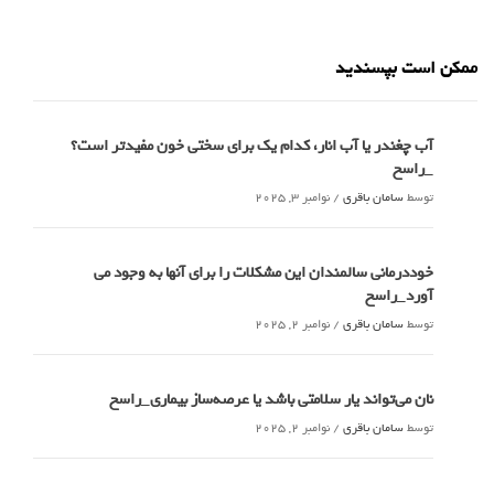
ممکن است بپسندید
آب چغندر یا آب انار، کدام‌ یک برای سختی خون مفیدتر است؟
_راسخ
توسط
سامان باقری
/
نوامبر 3, 2025
خوددرمانی سالمندان این مشکلات را برای آنها به وجود می
آورد_راسخ
توسط
سامان باقری
/
نوامبر 2, 2025
نان می‌تواند یار سلامتی باشد یا عرصه‌ساز بیماری_راسخ
توسط
سامان باقری
/
نوامبر 2, 2025