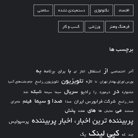
اقتصاد
تکنولوژی
دسته‌بندی نشده
سلامتی
فرهنگ وهنر
ورزشی
کسب و کار
برچسب ها
از
به
با
برای
برنامه
استقلال
آخر
اختصاصی
اغاز
ای
تلویزیون
تازه
تلویزیون_راسخ
بورس اوراق بهادار تهران
تا
جام ملت‌های آسیا
در
سریال
شبکه
رادیو
را
درمورد
سیما
شد
جشنواره
سینما
صدا و سیما
فیلم
شرکت فرابورس ایران
شد_راسخ
صدا
ماجرای
های
می
پخش
ها
مستند
نمایش
هفته
پربیننده ترین اخبار، اخبار پربیننده
پرسپولیس
کپی لینک
یک
چند
که