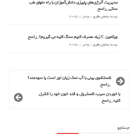
مدیریت آلرژی‌های پاییزی دانش‌آموزان با راه حلهای طب
سنتی_راسخ
توسط
سامان باقری
/
نوامبر 1, 2025
ویتامین C زیاد مصرف کنیم سنگ کلیه می گیریم؟_راسخ
توسط
سامان باقری
/
نوامبر 1, 2025
شستشوی بینی با آب نمک زیان اور است یا سودمند؟
_راسخ
با خوردن سیب، کلسترول و قند خون خود را کنترل
کنید_راسخ
جستجو