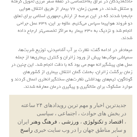
حادثه‌دیدگان در عراق به‌اختصاصی در نقطه صفر مرزی تحویل گرفته
و منتقل شدند. در همین زمان، ۷۶ بیمار از طریق انتقال هوایی
جابه‌جا شدند که در این عرصه از ارتش جمهوری اسلامی برای تعلق
دو فروند هواپیما سپاس می‌کنیم. علاوه بر این، ۴۳۹ عمل جراحی
انجام شد و نزدیک به ۴۳۰ بیمار به مراکز تخصصی‌تر ارجاع داده
شدند.
میعادفر در ادامه گفت: نظارت بر آب آشامیدنی، توزیع شربت‌ها،
سمپاشی موکب‌ها پیش از ورود زائران و کنترل بیماری‌ها از جمله
عمل های پیشگیرانه مهم می بود که با دقت انجام شد. این چنین در
زمان برگشت زائران، به‌علت گمان انتقال بیماری از کشورهای
گوناگون، تیم‌های بهداشتی نظارت‌های سختگیرانه‌تری اعمال کردند و
موارد مشکوک برای مثالگیری و پیگیری درمان معارفه شدند.
جدیدترین اخبار و مهم ترین رویدادهای ۲۴ ساعته
در بخش های حوادث ، اجتماعی ، سیاسی
،
اقتصاد
و
تکنولوژی
،
ورزشی
،
فرهنگ وهنر
ایران
و سایر مناطق جهان را در وب سایت خبری
راسخ