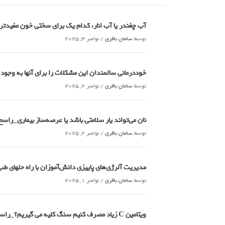
آب چغندر یا آب انار، کدام‌ یک برای سختی خون مفید
توسط
سامان باقری
/
نوامبر 3, 2025
خوددرمانی سالمندان این مشکلات را برای آنها به وجود
توسط
سامان باقری
/
نوامبر 2, 2025
نان می‌تواند یار سلامتی باشد یا عرصه‌ساز بیماری_راسخ
توسط
سامان باقری
/
نوامبر 2, 2025
مدیریت آلرژی‌های پاییزی دانش‌آموزان با راه حلهای 
توسط
سامان باقری
/
نوامبر 1, 2025
ویتامین C زیاد مصرف کنیم سنگ کلیه می گیریم؟_راسخ