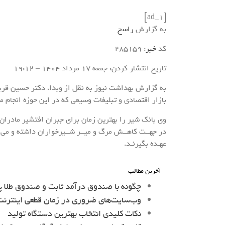
[ad_1]
به گزارش
راسخ
کد
خبر
: 285159
تاریخ انتشار کردن: جمعه 17 مرداد 1404 – 19:12
به گزارش بهداشت نیوز به نقل از وبدا، دکتر حسین قربا
بازار اقتصادی و تبلیغات وسیعی که در این حوزه انجا
وی بانک شیر را بهترین زمان برای جبران افتشیر مادران ب
در جهــت کاهــش مرگ و میــر شــیرخواران داشته و می 
عهـده بگیرنـد.
آخرین مطالب
چگونه با صندوق درآمد ثابت و صندوق طلا پ
وب‌سایت‌های ضروری در زمان قطعی اینترنت 
نکات کلیدی انتخاب بهترین دستگاه تولید