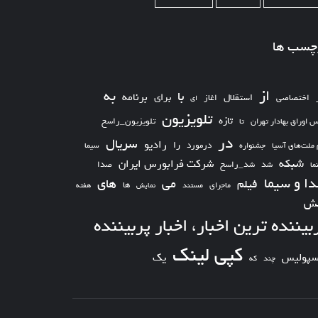
چسب ها
از
به
با
برای
برنامه
استقلال
اختصاصی
اغاز
ای
تلویزیون
تازه
تلویزیون_راسخ
س اوراق بهادار تهران
تا
در
سریال
رادیو
را
درمورد
سیما
 ملت‌های آسیا
جشنواره
شبکه
شرکت فرابورس ایران
شد_راسخ
شد
صدا
ما
ا و سیما
های
می
فیلم
ها
ماجرای
مستند
نمایش
هفته
ش
بیننده ترین اخبار، اخبار پربیننده
کپی لینک
یک
سپولیس
چند
که