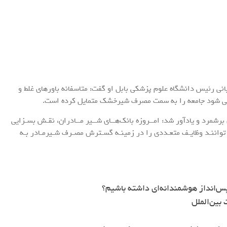
نی رئیس دانشگاه علوم پزشکی بابل او گفت: متاسفانه باورهای غلط و
م می شود جامعه را به سمت مصرف شیرخشک متمایل کرده است.
رشمرد و یادآور شد: امــروزه بانک‌هــای شــیر مــادران، نقـش بسـزایی
تواننـد وظایـف متعـددی را در زمینـه گسـترش مصـرف شـیرمـادر بـه
س‌انداز هوشمندانه‌ای داشته باشیم؟
بین‌الملل