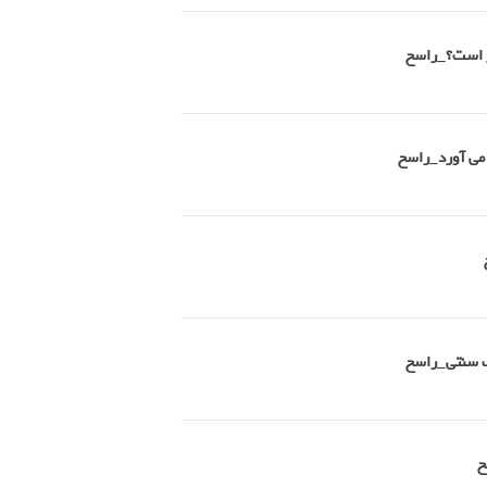
تر است؟_راسخ
 می آورد_راسخ
طب سنتی_راسخ