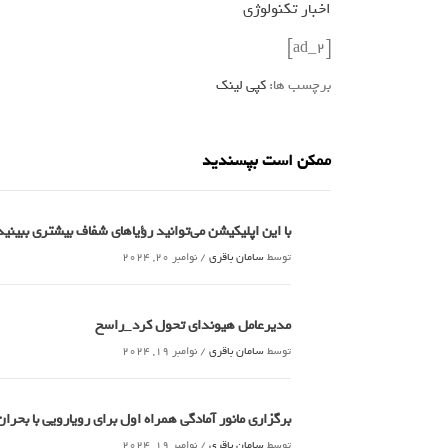
اخبار تکنولوژی
[ad_2]
برچسب ها:
کپی لینک
ممکن است بپسندید
با این اپلیکیشن می‌توانید رؤیاهای شفاف بیشتری ببین
توسط
سامان باقری
/
نوامبر 20, 2024
مدیرعامل هیوندای تحول کرد_راسخ
توسط
سامان باقری
/
نوامبر 19, 2024
برگزاری مانور آمادگی همراه اول برای رویارویی با بحر
توسط
سامان باقری
/
نوامبر 19, 2024