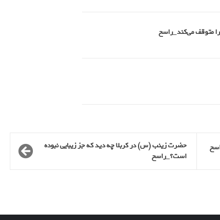
حضرت زینب (س) در کربلا چه دید که جز زیبایی نبوده
اسخ
است؟_راسخ