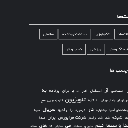
ته‌ها
قتصاد
تکنولوژی
دسته‌بندی نشده
سلامتی
رهنگ وهنر
ورزشی
کسب و کار
چسب ها
از
به
با
برای
برنامه
استقلال
اختصاصی
اغاز
ای
تلویزیون
تازه
تلویزیون_راسخ
س اوراق بهادار تهران
تا
در
سریال
رادیو
را
درمورد
سیما
 ملت‌های آسیا
جشنواره
شبکه
شرکت فرابورس ایران
شد_راسخ
شد
صدا
ما
ا و سیما
های
می
فیلم
ها
ماجرای
مستند
نمایش
هفته