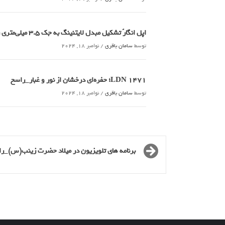
اپل انگارً تشکیل مبدل لایتنینگ به جک ۳.۵ میلی‌متری را متوقف می‌کند_راسخ
توسط
سامان باقری
/
نوامبر 18, 2024
LDN 1471؛ حفره‌ای درخشان از نور و غبار_راسخ
توسط
سامان باقری
/
نوامبر 18, 2024
برنامه های تلویزیون در میلاد حضرت زینب(س)_ر