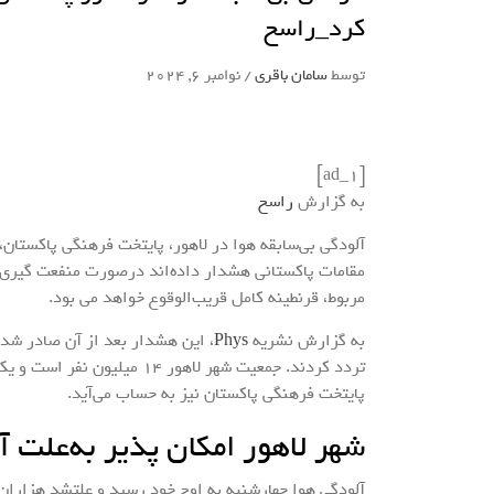
کرد_راسخ
توسط
سامان باقری
/
نوامبر 6, 2024
[ad_1]
به گزارش
راسخ
آلودگی بی‌سابقه هوا در لاهور، پایتخت فرهنگی پاکستان، 
مقامات پاکستانی هشدار داده‌اند درصورت منفعت گیری‌ن
مربوط، قرنطینه کامل قریب‌الوقوع خواهد می بود.
به گزارش نشریه
Phys
، این هشدار بعد از آن صادر شد 
تردد کردند. جمعیت شهر لاهور
پایتخت فرهنگی پاکستان نیز به حساب می‌آید.
شهر لاهور امکان پذیر به‌علت 
آلودگی هوا چهارشنبه به اوج خود رسید و علتشد هزاران ن