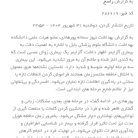
به گزارش
راسخ
کد
خبر
: 286619
تاریخ انتشار کردن: دوشنبه 31 شهريور 1404 – 22:54
به گزارش بهداشت نیوز سمانه پورهادی، عضو هیات علمی دانشکده
بهداشت دانشگاه علوم پزشکی بابل با اشاره به اهمیت دقت به
بیماری آلزایمر اظهار داشت: آلزایمر یک بیماری زوال عصبی است که
به کندی اغاز شده و علائم آن به مرور تشدید می‌شود. این بیماری
سه مرحله اولیه، متوسط و شدید دارد. نخستین نشانه‌ها طبق معمول
با اختلال حافظه مختصر‌زمان همانند فراموش کردن اتفاقات تازه یا
سختی در یادگیری اطلاعات تازه نمایان می‌شود. افسردگی و بی‌تفاوتی
نیز از علائم شایع مرحله های ابتدایی است.
پورهادی در ادامه گفت: در مرحله های بعدی، مشکلات زبانی و
گفتاری ظاهر شده و فرد در جانشین کردن کلمات یا منفعت گیری از
توانایی‌های نوشتاری دچار مشکل می‌شود. به‌مرور زمان حافظه طویل
مدت نیز تحت تأثیر قرار گرفته و بیمار در شناسایی اطرافیان و
یادآوری خاطرات ناتوان می‌شود. در نهایت، فرد در انجام کارهای
روزمره کاملا وابسته شده و توانایی گفتار و حرکت خود را از دست