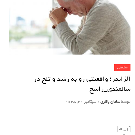
سلامتی
آلزایمر؛ واقعیتی رو به رشد و تلخ در
سالمندی_راسخ
توسط
سامان باقری
/
سپتامبر 22, 2025
[ad_1]