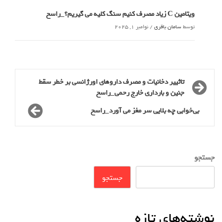
ویتامین C زیاد مصرف کنیم سنگ کلیه می گیریم؟_راسخ
توسط
سامان باقری
/
نوامبر 1, 2025
تاثییر دخانیات و مصرف داروهای اورژانسی بر خطر سقط
جنین و بارداری خارج رحمی_راسخ
بی‌خوابی چه بلایی سر مغز می آورد_راسخ
جستجو
جستجو
نوشته‌های تازه