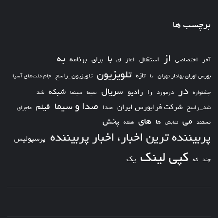
برچسب ها
از
به
با
برای
برنامه
استقلال
آخر
اختصاصی
اغاز
ای
تلویزیون
تازه
تلویزیون_راسخ
بورس اوراق بهادار تهران
تا
جام ملت‌های آسیا
در
سریال
شبکه
رادیو
را
درمورد
سیما
شد
جشنواره
سینما
صدا و سیما
فیلم
شرکت فرابورس ایران
شد_راسخ
صدا
ماجرای
های
می
پخش
ها
مستند
نمایش
هفته
پربیننده ترین اخبار، اخبار پربیننده
پرسپولیس
کپی لینک
یک
چند
که