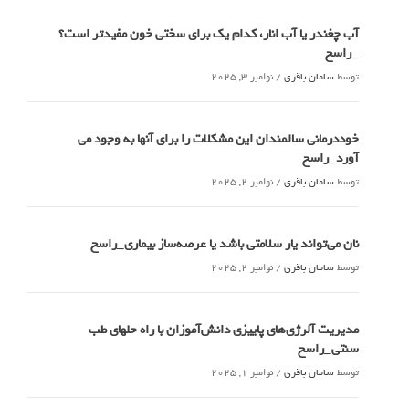
آب چغندر یا آب انار، کدام‌ یک برای سختی خون مفیدتر است؟
_راسخ
توسط
سامان باقری
/
نوامبر 3, 2025
خوددرمانی سالمندان این مشکلات را برای آنها به وجود می
آورد_راسخ
توسط
سامان باقری
/
نوامبر 2, 2025
نان می‌تواند یار سلامتی باشد یا عرصه‌ساز بیماری_راسخ
توسط
سامان باقری
/
نوامبر 2, 2025
مدیریت آلرژی‌های پاییزی دانش‌آموزان با راه حلهای طب
سنتی_راسخ
توسط
سامان باقری
/
نوامبر 1, 2025