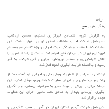
[ad_1]
به گزارش
راسخ
به گزارش گروه اقتصادی خبرگزاری تسنیم، محسن اردکانی،
مدیرعامل شرکت آب و فاضلاب استان تهران اظهار داشت: این
عملیات که با مقصد هماهنگی جهت اجرای پروژه تقاطع غیرهمسطح
شهرداری تهران در میدان فتح انجام شد، ساعت 5 بامداد امروز با
تلاش شبانه‌روزی و مستمر نیروهای اجرایی و فنی شرکت، به آخر
رسید و بلافاصله فرآیند آبگیری خطوط اغاز شد.
اردکانی با سپاس از تلاش نیروهای فنی و اجرایی، او گفت: بعد از
چند روز برنامه‌ریزی و اجرای عملیات شبانه‌روزی، موفق شدیم این
مرحله حیاتی را پیش از موعد مقرر به سرانجام برسانیم و با تکمیل
آبگیری، آبرسانی پایدار به مناطق تحت تاثییر اجرای این عملیات
مجدد برقرار شد.
مدیرعامل شرکت آبفای استان تهران در آخر از صبر، شکیبایی و