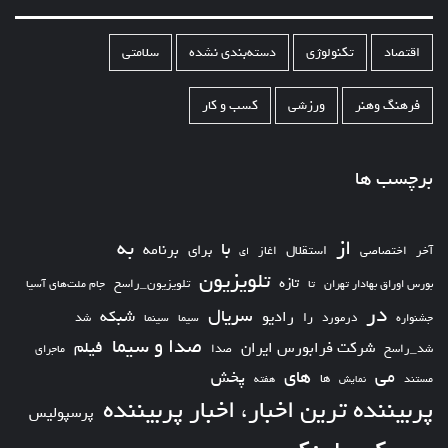
اقتصاد
تکنولوژی
دسته‌بندی نشده
سلامتی
فرهنگ وهنر
ورزشی
کسب و کار
برچسب ها
از
به
با
برای
برنامه
استقلال
آخر
اختصاصی
اغاز
ای
تلویزیون
تازه
تلویزیون_راسخ
بورس اوراق بهادار تهران
تا
جام ملت‌های آسیا
در
سریال
شبکه
رادیو
را
درمورد
سیما
شد
جشنواره
سینما
صدا و سیما
فیلم
شرکت فرابورس ایران
شد_راسخ
صدا
ماجرای
های
می
پخش
ها
مستند
نمایش
هفته
پربیننده ترین اخبار، اخبار پربیننده
پرسپولیس